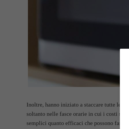
Inoltre, hanno iniziato a staccare tutte le pr
soltanto nelle fasce orarie in cui i costi so
semplici quanto efficaci che possono far va