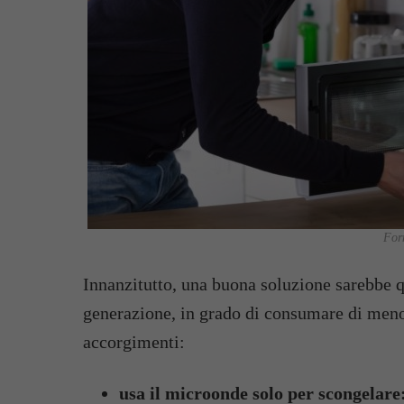
Forn
Innanzitutto, una buona soluzione sarebbe qu
generazione, in grado di consumare di meno.
accorgimenti:
usa il microonde solo per scongelare