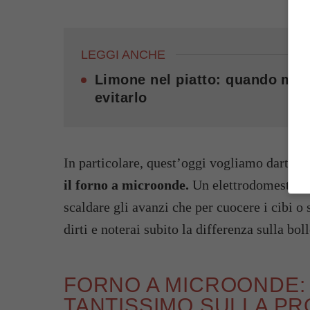
LEGGI ANCHE
Limone nel piatto: quando migl
evitarlo
In particolare, quest’oggi vogliamo darti 
il forno a microonde.
Un elettrodomestico 
scaldare gli avanzi che per cuocere i cibi o 
dirti e noterai subito la differenza sulla boll
FORNO A MICROONDE:
TANTISSIMO SULLA PR