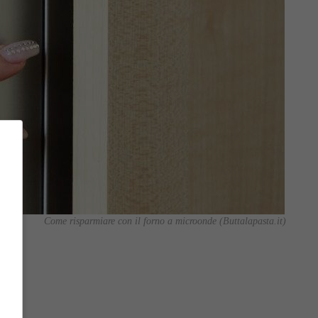
Come risparmiare con il forno a microonde (Buttalapasta.it)