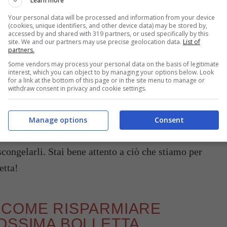
Learn more
Your personal data will be processed and information from your device
(cookies, unique identifiers, and other device data) may be stored by,
accessed by and shared with 319 partners, or used specifically by this
site. We and our partners may use precise geolocation data.
List of
partners.
iora i sapori e quando è meglio
Some vendors may process your personal data on the basis of legitimate
interest, which you can object to by managing your options below. Look
for a link at the bottom of this page or in the site menu to manage or
withdraw consent in privacy and cookie settings.
qualche consiglio su come
risparmiare utilizzando
Manage options
Consent
utilissimo che può essere impiegato sia per
scongelarli. Stai bene attento a ciò che stiamo per
etta!
 COME RISPARMIARE
OSSIMA BOLLETTA