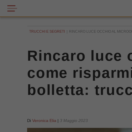
TRUCCHI E SEGRETI
RINCARO LUCE OCCHIO AL MICROON
Rincaro luce 
come risparmi
bolletta: tru
Di
Veronica Elia
|
3 Maggio 2023