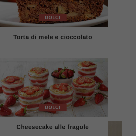
DOLCI
Torta di mele e cioccolato
DOLCI
Cheesecake alle fragole