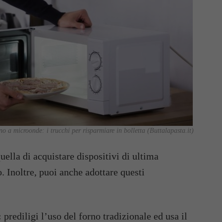
o a microonde: i trucchi per risparmiare in bolletta (Buttalapasta.it)
ella di acquistare dispositivi di ultima
 Inoltre, puoi anche adottare questi
:
prediligi l’uso del forno tradizionale ed usa il