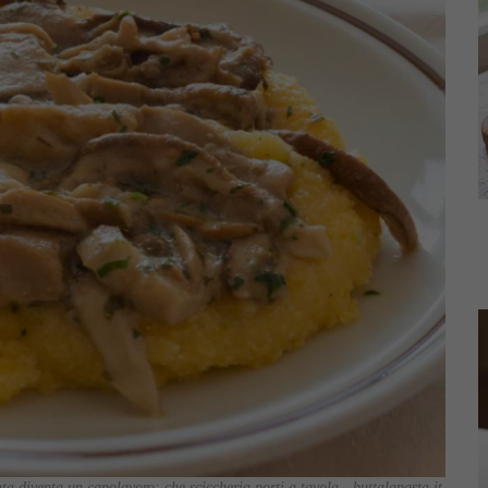
nta diventa un capolavoro: che sciccheria porti a tavola - buttalapasta.it