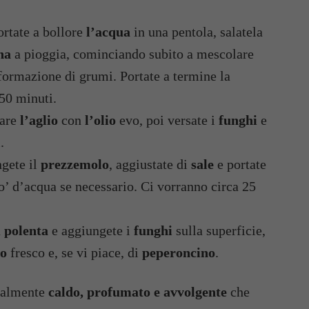
ortate a bollore
l’acqua
in una pentola, salatela
na
a pioggia, cominciando subito a mescolare
 formazione di grumi. Portate a termine la
50 minuti.
lare
l’aglio
con
l’olio
evo, poi versate i
funghi
e
.
ngete il
prezzemolo
, aggiustate di
sale
e portate
o’ d’acqua se necessario. Ci vorranno circa 25
a
polenta
e aggiungete i
funghi
sulla superficie,
lo
fresco e, se vi piace, di
peperoncino
.
 talmente
caldo, profumato e avvolgente
che