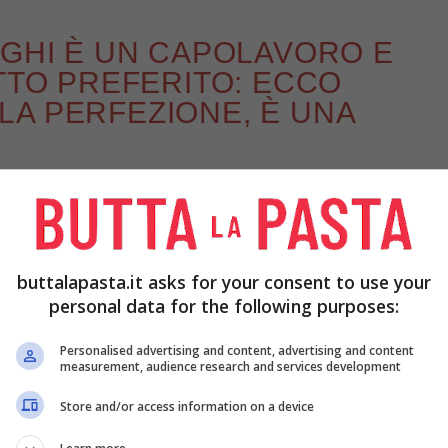
NGHI È UN CAPOLAVORO E
ATTO PREFERITO: ECCO
A PERFEZIONE, È UNA
to in questi periodi di freddo e umidità, non potete
riginale e saporita. Si tratta della classica
 di champignon, orecchioni e, se vi piacciono,
buttalapasta.it asks for your consent to use your
 salsiccia, ma
la versione che vi proponiamo è
personal data for the following purposes:
 il gusto è comunque speciale. Scopriamo insieme
Personalised advertising and content, advertising and content
measurement, audience research and services development
Store and/or access information on a device