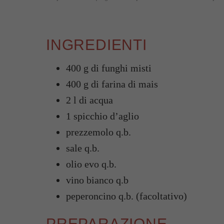
INGREDIENTI
400 g di funghi misti
400 g di farina di mais
2 l di acqua
1 spicchio d’aglio
prezzemolo q.b.
sale q.b.
olio evo q.b.
vino bianco q.b
peperoncino q.b. (facoltativo)
PREPARAZIONE