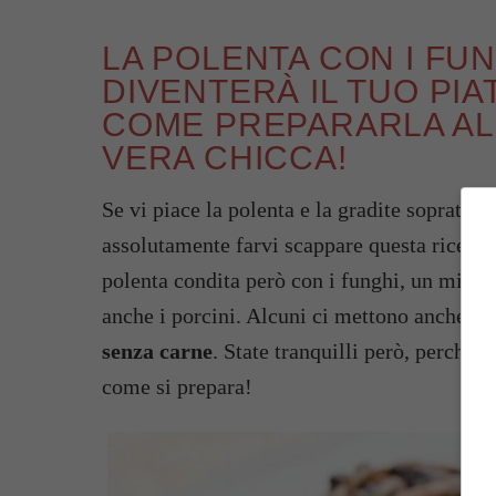
LA POLENTA CON I FU
DIVENTERÀ IL TUO PI
COME PREPARARLA ALL
VERA CHICCA!
Se vi piace la polenta e la gradite soprattut
assolutamente farvi scappare questa ricetta o
polenta condita però con i funghi, un misto
anche i porcini. Alcuni ci mettono anche la
senza carne
. State tranquilli però, perché
come si prepara!