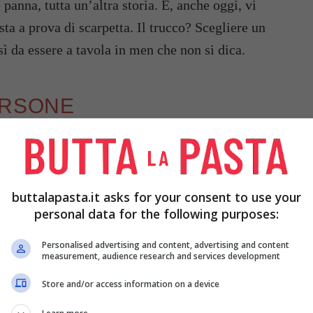
 panna, tutta un’altra storia. E, anche oggi, vi
ta a prova di scarpetta. Il trucco? Scegliere un
ì da essere a tavola in men che non si dica.
ERSONE
tti;
buttalapasta.it asks for your consent to use your
personal data for the following purposes:
Personalised advertising and content, advertising and content
measurement, audience research and services development
Store and/or access information on a device