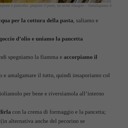
arpone e pancetta: prepara il pane, ne avrai bisogno – buttalapasta.it
cqua per la cottura della pasta
, saliamo e
goccio d’olio e uniamo la pancetta
uindi spegniamo la fiamma e
accorpiamo il
o e amalgamare il tutto, quindi insaporiamo col
ioliamolo per bene e riversiamola all’interno
dirla
con la crema di formaggio e la pancetta;
(in alternativa anche del pecorino se