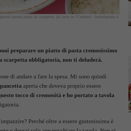
sparati questa pasta da scarpetta: fai tutto in 15 minuti - buttalapasta.it
o puoi preparare un piatto di pasta cremosissimo
a scarpetta obbligatoria, non ti deluderà.
ne di andare a fare la spesa. Mi sono quindi
 pancetta
aperta che doveva proprio essere
uesto tocco di cremosità e ho portato a tavola
igatoria.
rà impazzire? Perché oltre a essere gustosissima è
onto e dovrai solo apparecchiare la tavola. Non ci