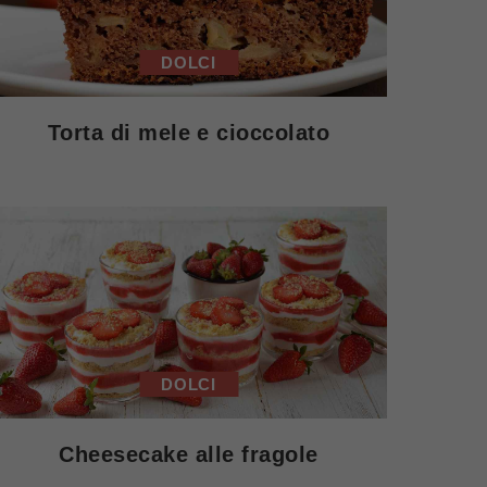
DOLCI
Torta di mele e cioccolato
DOLCI
Cheesecake alle fragole