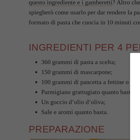
questo ingrediente e i gamberetti
? Altro che
spiegherò come usarlo per dar rendere la pas
formato di pasta che cuocia in 10 minuti cos
INGREDIENTI PER 4 P
360 grammi di pasta a scelta;
150 grammi di mascarpone;
100 grammi di pancetta a fettine o cube
Parmigiano grattugiato quanto basta;
Un goccio d’olio d’oliva;
Sale e aromi quanto basta.
PREPARAZIONE