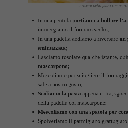
La ricetta della pasta con masc
In una pentola
portiamo a bollore l’a
immergiamo il formato scelto;
In una padella andiamo a riversare
un 
sminuzzata;
Lasciamo rosolare qualche istante, q
mascarpone;
Mescoliamo per sciogliere il formaggi
sale a nostro gusto;
Scoliamo la pasta
appena cotta, sgocc
della padella col mascarpone;
Mescoliamo con una spatola per con
Spolveriamo
il parmigiano grattugiato