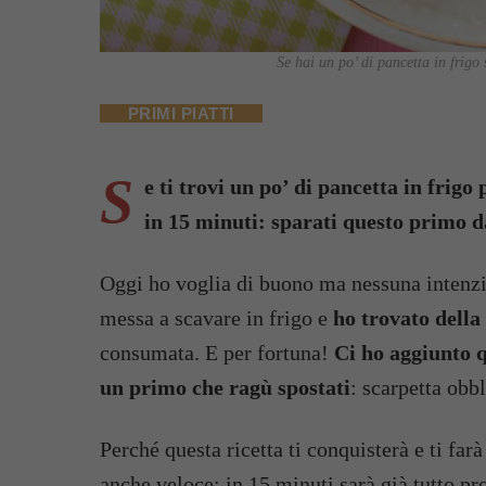
Se hai un po’ di pancetta in frigo 
PRIMI PIATTI
S
e ti trovi un po’ di pancetta in frig
in 15 minuti: sparati questo primo d
Oggi ho voglia di buono ma nessuna intenzio
messa a scavare in frigo e
ho trovato della
consumata. E per fortuna!
Ci ho aggiunto q
un primo che ragù spostati
: scarpetta obbl
Perché questa ricetta ti conquisterà e ti fa
anche veloce: in 15 minuti sarà già tutto pr