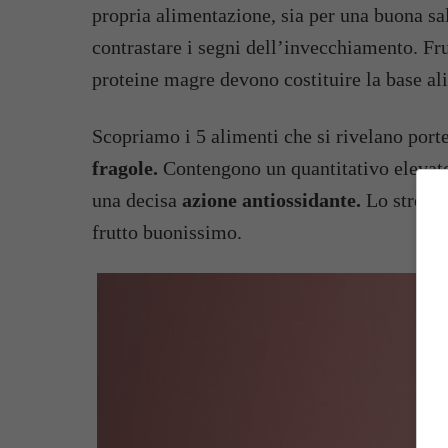
propria alimentazione, sia per una buona sa
contrastare i segni dell’invecchiamento. Frut
proteine magre devono costituire la base a
Scopriamo i 5 alimenti che si rivelano port
fragole.
Contengono un quantitativo elevato 
una decisa
azione antiossidante.
Lo stress 
frutto buonissimo.