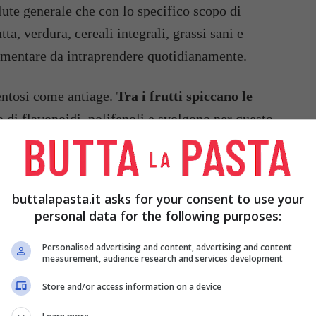
lute generale che con lo specifico scopo di
ta, verdura, cereali integrali, grassi sani e
limentare da intraprendere quotidianamente.
entosi come antiage.
Tra i frutti spiccano le
di flavonoidi, polifenoli e svolgono per questo
ossidativo cellulare è ben combattuto da questo
buttalapasta.it asks for your consent to use your
personal data for the following purposes:
Personalised advertising and content, advertising and content
measurement, audience research and services development
Store and/or access information on a device