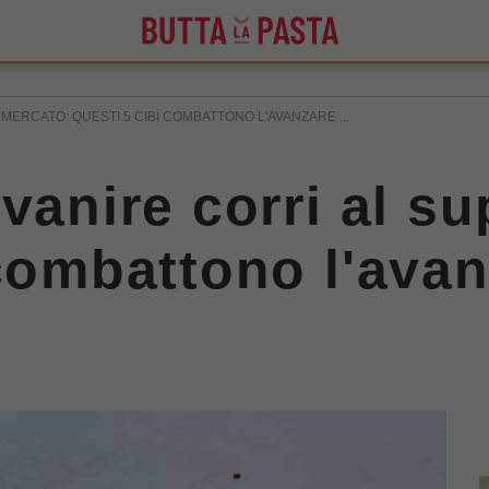
MERCATO: QUESTI 5 CIBI COMBATTONO L'AVANZARE ...
ovanire corri al s
combattono l'avan