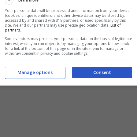
Learn more
Your personal data will be processed and information from your device
(cookies, unique identifiers, and other device data) may be stored by,
accessed by and shared with 319 partners, or used specifically by this
site. We and our partners may use precise geolocation data.
List of
partners.
Some vendors may process your personal data on the basis of legitimate
interest, which you can object to by managing your options below. Look
for a link at the bottom of this page or in the site menu to manage or
Com’è fatta la pasta dell’asino (Buttalapasta.it)
withdraw consent in privacy and cookie settings.
Manage options
Consent