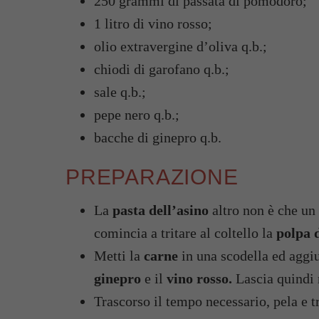
250 grammi di passata di pomodoro;
1 litro di vino rosso;
olio extravergine d’oliva q.b.;
chiodi di garofano q.b.;
sale q.b.;
pepe nero q.b.;
bacche di ginepro q.b.
PREPARAZIONE
La
pasta dell’asino
altro non è che un 
comincia a tritare al coltello la
polpa 
Metti la
carne
in una scodella ed aggi
ginepro
e il
vino rosso.
Lascia quindi m
Trascorso il tempo necessario, pela e t