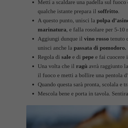
Metti a scaldare una padella sul fuoco 
qualche istante prepara il
soffritto
.
A questo punto, unisci la
polpa d’asin
marinatura
, e falla rosolare per 5-10 
Aggiungi dunque il
vino rosso
tenuto d
unisci anche la
passata di pomodoro.
Regola di
sale
e di
pepe
e fai cuocere 
Una volta che il
ragù
avrà raggiunto la
il fuoco e metti a bollire una pentola d
Quando questa sarà pronta, scolala e tr
Mescola bene e porta in tavola. Sentira