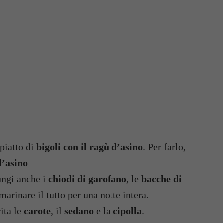
piatto di
bigoli con il ragù d’asino
. Per farlo,
d’asino
ungi anche i
chiodi di garofano
, le
bacche di
arinare il tutto per una notte intera.
rita le
carote
, il
sedano
e la
cipolla
.