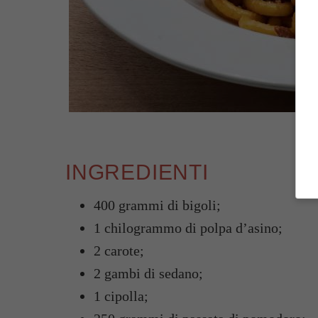
INGREDIENTI
400 grammi di bigoli;
1 chilogrammo di polpa d’asino;
2 carote;
2 gambi di sedano;
1 cipolla;