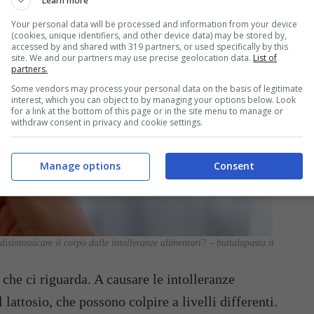
Learn more
Your personal data will be processed and information from your device
(cookies, unique identifiers, and other device data) may be stored by,
accessed by and shared with 319 partners, or used specifically by this
site. We and our partners may use precise geolocation data.
List of
partners.
Some vendors may process your personal data on the basis of legitimate
interest, which you can object to by managing your options below. Look
for a link at the bottom of this page or in the site menu to manage or
withdraw consent in privacy and cookie settings.
Manage options
Consent
isintossicare il corpo dalle intolleranze alimentari? – buttalapasta.it
 che ci riguarda. A causare le intolleranze
l lattosio, che possono colpire a livelli differenti.