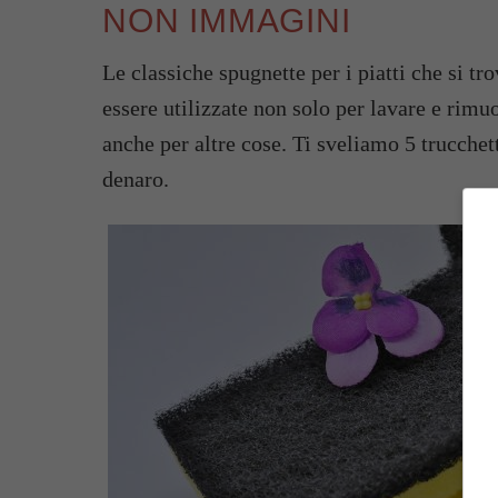
NON IMMAGINI
Le classiche spugnette per i piatti che si 
essere utilizzate non solo per lavare e rimuo
anche per altre cose. Ti sveliamo 5 trucchet
denaro.