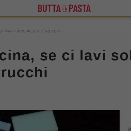
I PIATTI LA USI AL 10%: 5 TRUCCHI
na, se ci lavi solo
trucchi