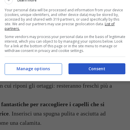
Learn more
Your personal data will be processed and information from your device
(cookies, unique identifiers, and other device data) may be stored by,
accessed by and shared with 319 partners, or used specifically by this
site. We and our partners may use precise geolocation data.
List of
partners.
Some vendors may process your personal data on the basis of legitimate
interest, which you can object to by managing your options below. Look
for a link at the bottom of this page or in the site menu to manage or
withdraw consent in privacy and cookie settings.
Ecco 5 utilizzi alternativi delle spugne per i piatti/Buttalapasta.it
per i piatti sono perfette per mantenere
Manage options
Consent
dura.
Prendi una spugna ben pulita e asciutta e
in cui riponi gli ortaggi: resteranno freschi più a
 fantastiche per raccogliere i capelli che si
rice
. Inserisci una spugna pulita e asciutta ad
 come una calamita.