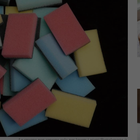
Le spugna non servono solo per lavare i piatti/Buttalapasta.it