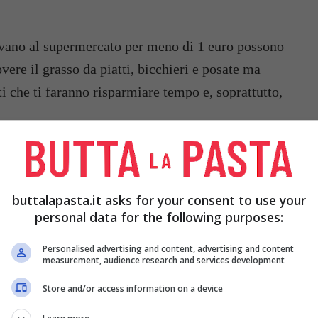
trovano al supermercato per meno di 1 euro possono
vere il grasso da piatti, bicchieri e posate ma
ti che ti faranno risparmiare tempo e, soprattutto,
buttalapasta.it asks for your consent to use your
personal data for the following purposes:
Personalised advertising and content, advertising and content
measurement, audience research and services development
Store and/or access information on a device