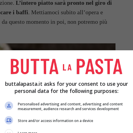
azione.
L’intero piatto sarà pronto nel giro di
care i baffi
. Mettiamoci subito all’opera e
le, da questo momento in poi, non potremo più
buttalapasta.it asks for your consent to use your
personal data for the following purposes:
Personalised advertising and content, advertising and content
measurement, audience research and services development
Store and/or access information on a device