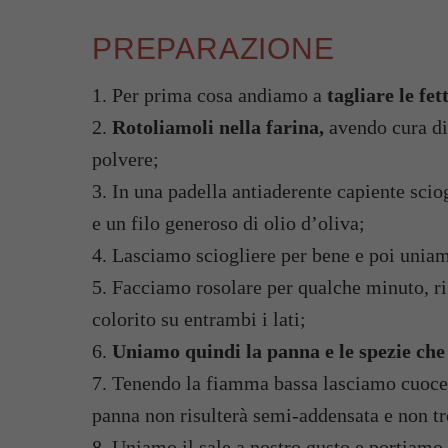
PREPARAZIONE
1. Per prima cosa andiamo a
tagliare le fet
2.
Rotoliamoli nella farina,
avendo cura di 
polvere;
3. In una padella antiaderente capiente sci
e un filo generoso di olio d’oliva;
4. Lasciamo sciogliere per bene e poi uniamo
5. Facciamo rosolare per qualche minuto, rig
colorito su entrambi i lati;
6.
Uniamo quindi la panna e le spezie ch
7. Tenendo la fiamma bassa lasciamo cuocer
panna non risulterà semi-addensata e non tr
8. Uniamo
il sale
a nostro gusto e portiamo 