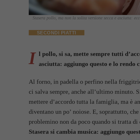
Stasera pollo, ma non la solita versione secca e asciutta: ec
SECONDI PIATTI
I
l pollo, si sa, mette sempre tutti d’ac
asciutta: aggiungo questo e lo rendo 
Al forno, in padella o perfino nella friggitri
ci salva sempre, anche all’ultimo minuto. Si
mettere d’accordo tutta la famiglia, ma è an
diventano un po’ noiose. E, soprattutto, che 
problemino non da poco quando si tratta di q
Stasera si cambia musica: aggiungo quest