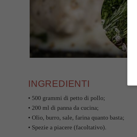
INGREDIENTI
• 500 grammi di petto di pollo;
• 200 ml di panna da cucina;
• Olio, burro, sale, farina quanto basta;
• Spezie a piacere (facoltativo).