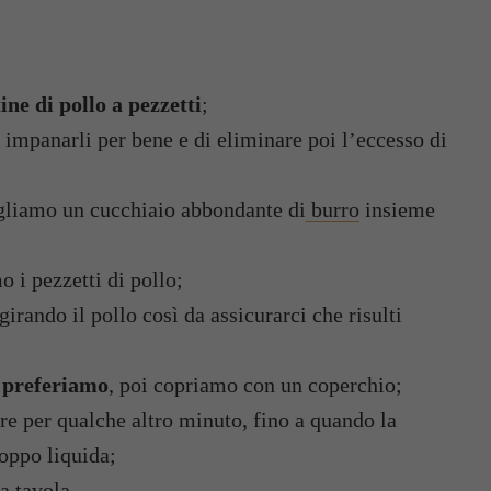
tine di pollo a pezzetti
;
impanarli per bene e di eliminare poi l’eccesso di
ogliamo un cucchiaio abbondante di
burro
insieme
 i pezzetti di pollo;
irando il pollo così da assicurarci che risulti
e preferiamo
, poi copriamo con un coperchio;
e per qualche altro minuto, fino a quando la
oppo liquida;
a tavola.