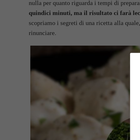
nulla per quanto riguarda i tempi di prepar
quindici minuti, ma il risultato ci farà lec
scopriamo i segreti di una ricetta alla qua
rinunciare.