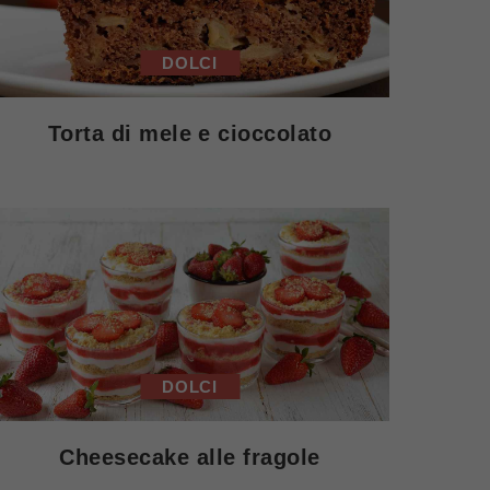
DOLCI
Torta di mele e cioccolato
DOLCI
Cheesecake alle fragole