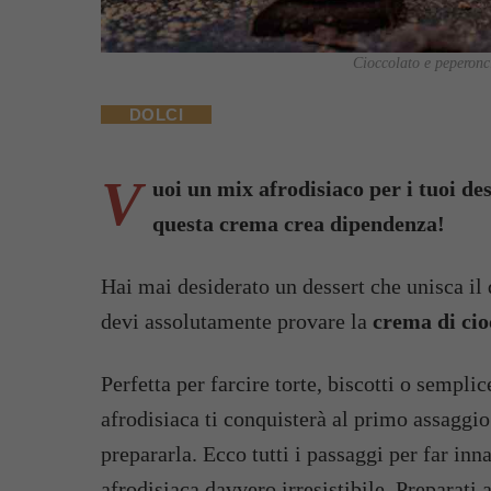
Cioccolato e peperonci
DOLCI
V
uoi un mix afrodisiaco per i tuoi d
questa crema crea dipendenza!
Hai mai desiderato un dessert che unisca il d
devi assolutamente provare la
crema di cio
Perfetta per farcire torte, biscotti o sempl
afrodisiaca ti conquisterà al primo assaggi
prepararla. Ecco tutti i passaggi per far in
afrodisiaca davvero irresistibile. Preparati a