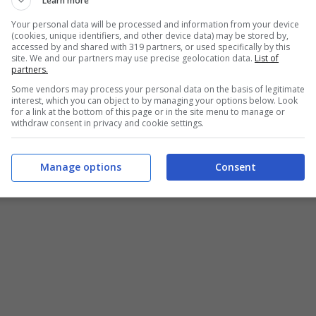
Learn more
Your personal data will be processed and information from your device
(cookies, unique identifiers, and other device data) may be stored by,
accessed by and shared with 319 partners, or used specifically by this
site. We and our partners may use precise geolocation data.
List of
partners.
Some vendors may process your personal data on the basis of legitimate
interest, which you can object to by managing your options below. Look
for a link at the bottom of this page or in the site menu to manage or
withdraw consent in privacy and cookie settings.
Manage options
Consent
Un mix afrodisiaco che conquista – Buttalapasta.it