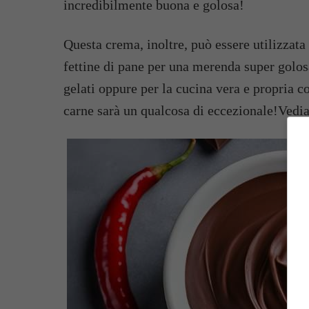
incredibilmente buona e golosa!
Questa crema, inoltre, può essere utilizzat
fettine di pane per una merenda super golosa
gelati oppure per la cucina vera e propria co
carne sarà un qualcosa di eccezionale!Vediam