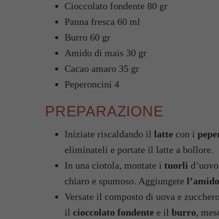
Cioccolato fondente 80 gr
Panna fresca 60 ml
Burro 60 gr
Amido di mais 30 gr
Cacao amaro 35 gr
Peperoncini 4
PREPARAZIONE
Iniziate riscaldando il
latte
con i
pepe
eliminateli e portate il latte a bollore.
In una ciotola, montate i
tuorli
d’uovo
chiaro e spumoso. Aggiungete
l’amido
Versate il composto di uova e zucchero
il
cioccolato fondente
e il
burro
, mes