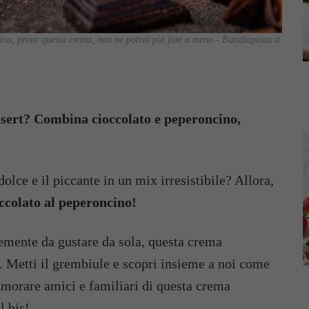
no, prova questa crema, non ne potrai più fare a meno - Buttalapasta.it
essert? Combina cioccolato e peperoncino,
olce e il piccante in un mix irresistibile? Allora,
ccolato al peperoncino!
icemente da gustare da sola, questa crema
o. Metti il grembiule e scopri insieme a noi come
namorare amici e familiari di questa crema
l bis!