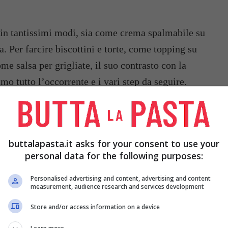
a in tantissimi modi, sia come crema spalmabile su
. Per farcire biscottini e torte, come topping su
me salsa per grigliate, il suo contrasto con la
o tutto l’occorrente e i vari step da seguire.
buttalapasta.it asks for your consent to use your
personal data for the following purposes:
Personalised advertising and content, advertising and content
measurement, audience research and services development
Store and/or access information on a device