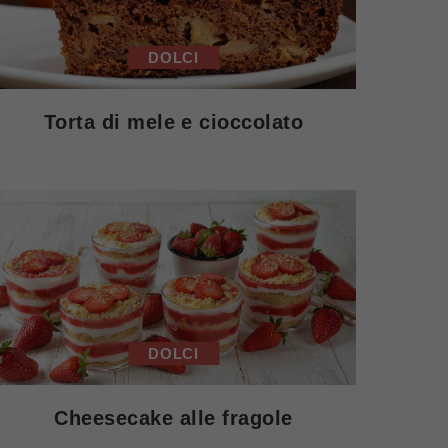
DOLCI
Torta di mele e cioccolato
DOLCI
Cheesecake alle fragole