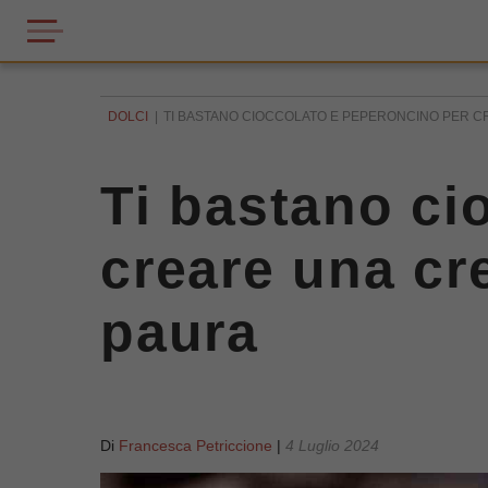
DOLCI
TI BASTANO CIOCCOLATO E PEPERONCINO PER CR
Ti bastano ci
creare una cr
paura
Di
Francesca Petriccione
|
4 Luglio 2024