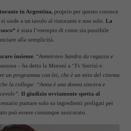
istorante in Argentina,
proprio per questo conosce
si siede a un tavolo al ristorante e non solo.
La
cuoco
“
è stata l’esempio di come sia possibile
nciare alla semplicità.
vorare insieme
. “
Ammiravo Sandra da ragazza e
passosa
– ha detto la Moroni a ‘Tv Sorrisi e
are un programma con lei, che è un mito del cinema
nche la collega: “Anna è una donna sincera e
acevole”.
Il giudizio ovviamente spetta al
essario puntare solo su ingredienti preligati per
ltato può essere comunque assicurato.