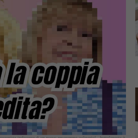
agoniste indiscusse di un nuovo programma culinario! - buttalapasta.it