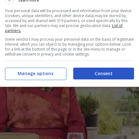
Learn more
Your personal data will be processed and information from your device
(cookies, unique identifiers, and other device data) may be stored by,
accessed by and shared with 319 partners, or used specifically by this
site. We and our partners may use precise geolocation data.
List of
partners.
Some vendors may process your personal data on the basis of legitimate
interest, which you can object to by managing your options below. Look
for a link at the bottom of this page or in the site menu to manage or
withdraw consent in privacy and cookie settings.
Manage options
Consent