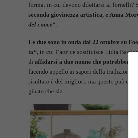
format in cui devono dilettarsi ai fornelli? S
seconda giovinezza artistica, e Anna Mor
del cuoco
“.
Le due sono in onda dal 22 ottobre su Fo
tu“
, in cui l’attrice sostituisce Lidia Bast
di
affidarsi a due nonne che potrebbero fa
facendo appello ai sapori della tradizione, 
risultato è dei migliori, ma questo può esse
giusto che sia.