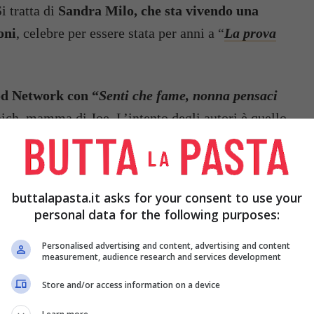
i tratta di
Sandra Milo, che sta vivendo una
oni
, celebre per essere stata per anni a “
La prova
od Network con “
Senti che fame, nonna pensaci
ianich, mamma di Joe. L’intento degli autori è quello
r valere la loro esperienza in cucina
, magari
che può essere interessante scoprire. Non sempre il
re l’occasione per divertirsi e sorridere, come è
buttalapasta.it asks for your consent to use your
personal data for the following purposes:
Personalised advertising and content, advertising and content
measurement, audience research and services development
Store and/or access information on a device