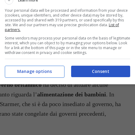
Learn more
Your personal data will be processed and information from your device
(cookies, unique identifiers, and other device data) may be stored by,
accessed by and shared with 319 partners, or used specifically by this
site. We and our partners may use precise geolocation data.
List of
partners.
Some vendors may process your personal data on the basis of legitimate
interest, which you can object to by managing your options below. Look
for a link at the bottom of this page or in the site menu to manage or
withdraw consent in privacy and cookie settings.
à alcuni divieti in materia di produzione, vendita e promozione di cibi
ultraprocessati (Buttalapasta.it)
Manage options
Consent
erno britannico
ha deciso di attuare alcune
anto riguarda l’
alimentazione dei bambini
. In
 Starmer, che si è da poco insediato al governo, ha
erano state congelate dai governi precedenti,