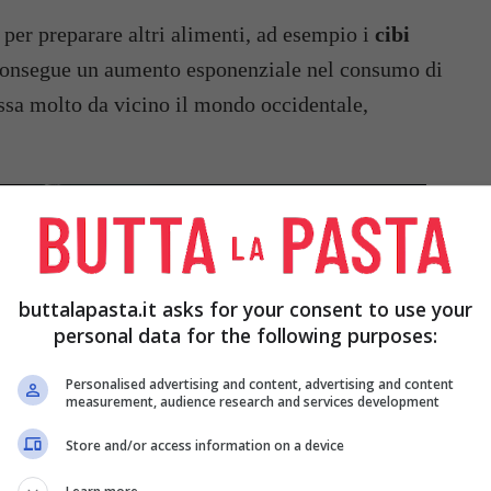
 per preparare altri alimenti, ad esempio i
cibi
consegue un aumento esponenziale nel consumo di
essa molto da vicino il mondo occidentale,
buttalapasta.it asks for your consent to use your
personal data for the following purposes:
Personalised advertising and content, advertising and content
measurement, audience research and services development
Store and/or access information on a device