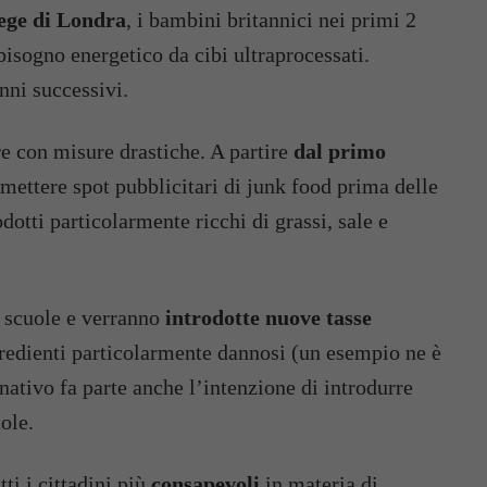
ege di Londra
, i bambini britannici nei primi 2
bisogno energetico da cibi ultraprocessati.
nni successivi.
re con misure drastiche. A partire
dal primo
smettere spot pubblicitari di junk food prima delle
odotti particolarmente ricchi di grassi, sale e
le scuole e verranno
introdotte nuove tasse
redienti particolarmente dannosi (un esempio ne è
nativo fa parte anche l’intenzione di introdurre
ole.
ti i cittadini più
consapevoli
in materia di