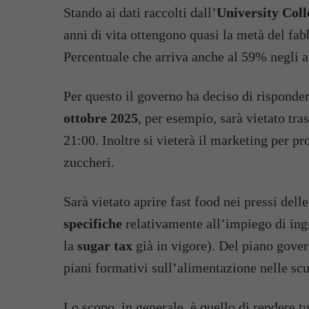
Stando ai dati raccolti dall’
University Coll
anni di vita ottengono quasi la metà del fab
Percentuale che arriva anche al 59% negli a
Per questo il governo ha deciso di risponde
ottobre 2025
, per esempio, sarà vietato tra
21:00. Inoltre si vieterà il marketing per pr
zuccheri.
Sarà vietato aprire fast food nei pressi del
specifiche
relativamente all’impiego di ing
la
sugar tax
già in vigore). Del piano gover
piani formativi sull’alimentazione nelle scu
Lo scopo, in generale, è quello di rendere tut