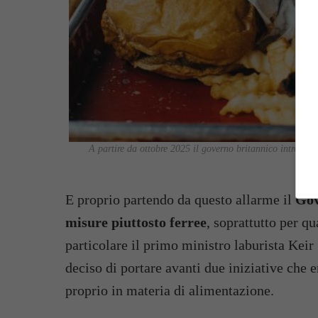
A partire da ottobre 2025 il governo britannico introdurr
E proprio partendo da questo allarme il
Gov
misure piuttosto ferree
, soprattutto per qu
particolare il primo ministro laburista Keir
deciso di portare avanti due iniziative che 
proprio in materia di alimentazione.