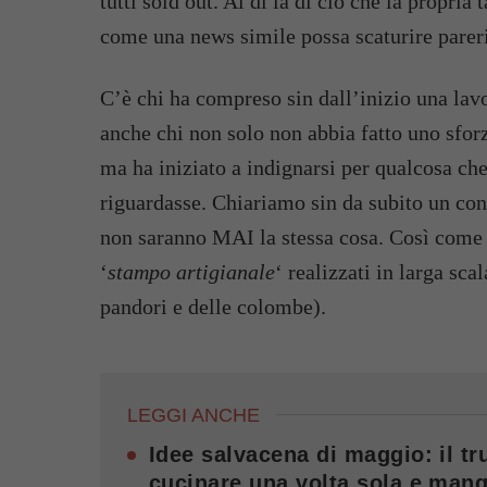
tutti sold out. Al di là di ciò che la propri
come una news simile possa scaturire pareri
C’è chi ha compreso sin dall’inizio una lavo
anche chi non solo non abbia fatto uno sforz
ma ha iniziato a indignarsi per qualcosa ch
riguardasse. Chiariamo sin da subito un conc
non saranno MAI la stessa cosa. Così come 
‘
stampo artigianale
‘ realizzati in larga sca
pandori e delle colombe).
LEGGI ANCHE
Idee salvacena di maggio: il tru
cucinare una volta sola e mang