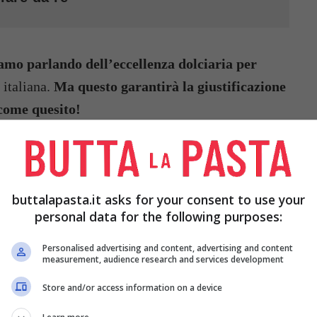
amo parlando dell’eccellenza dolciaria per
 italiana.
Ma questo garantirà la giustificazione
 come quesito!
O A 1300 EURO, LA
TOSA QUEST’ANNO: MA
buttalapasta.it asks for your consent to use your
personal data for the following purposes:
r cui queste uova di Pasqua costino ben 1300 euro
Personalised advertising and content, advertising and content
measurement, audience research and services development
i un prodotto a base di cioccolato. Partiamo subito
mentata dal punto di vista economico, ovvero il
Store and/or access information on a device
ato
ha visto impennate di oltre il 20% soltanto nel