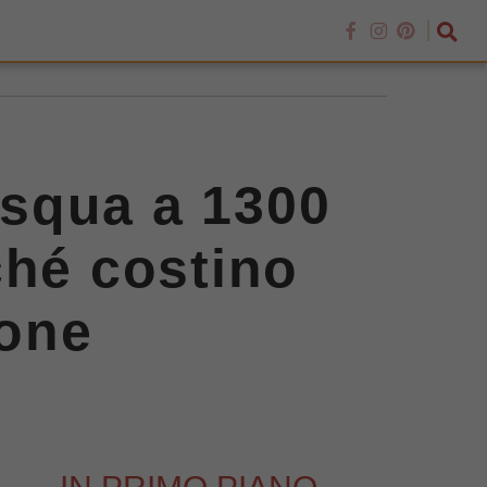
Pasqua a 1300
ché costino
ione