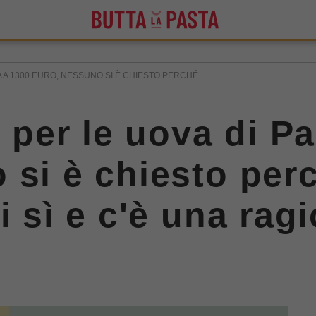
A A 1300 EURO, NESSUNO SI È CHIESTO PERCHÉ...
i per le uova di 
 si è chiesto per
i sì e c'è una rag