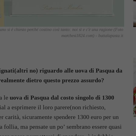
no si è chiesto perché costino così tanto: noi sì e c'è una ragione (Foto
marchesi1824.com) - buttalapasta.it
gnati(altri no) riguardo alle uova di Pasqua da
realmente dietro questo prezzo assurdo?
ca le
uova di Pasqua dal costo singolo di 1300
cial a esprimere il loro parere(non richiesto,
er carità, sicuramente spendere 1300 euro per un
a follia, ma pensate un po’ sembrano essere quasi