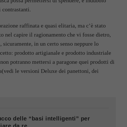
a tasca possa permettersi di spendere, è indubbio
 contrastanti.
razione raffinata e quasi elitaria, ma c’è stato
o nel capire il ragionamento che vi fosse dietro,
e, sicuramente, in un certo senso neppure lo
etto: prodotto artigianale e prodotto industriale
non potranno mettersi a paragone quei prodotti di
la(vedi le versioni Deluxe dei panettoni, dei
cco delle “basi intelligenti” per
iare da re