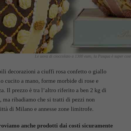
Le uova di cioccolato a 1300 euro, la Pasqua è super cos
li decorazioni a ciuffi rosa confetto o giallo
mo cucito a mano, forme morbide di rose e
a. Il prezzo è tra l’altro riferito a ben 2 kg di
‘, ma ribadiamo che si tratti di pezzi non
città di Milano e annesse zone limitrofe.
roviamo anche prodotti dai costi sicuramente