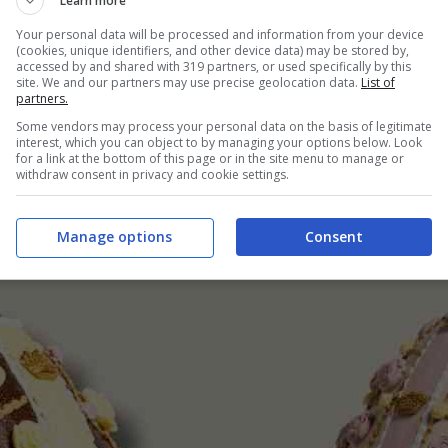
Learn more
Your personal data will be processed and information from your device
(cookies, unique identifiers, and other device data) may be stored by,
accessed by and shared with 319 partners, or used specifically by this
e annessa: come detto in precedenza,
parliamo di
site. We and our partners may use precise geolocation data.
List of
partners.
re dolciario, Marchesi 1824
. Ogni singolo uovo di
Some vendors may process your personal data on the basis of legitimate
tre il 62%
del totale, di altissima qualità e finezza,
interest, which you can object to by managing your options below. Look
for a link at the bottom of this page or in the site menu to manage or
accia reale utilizzata per decorazioni realizzate
withdraw consent in privacy and cookie settings.
i. Pertanto non stiamo parlando di un prodotto
 identico rispetto a un altro.
Manage options
Consent