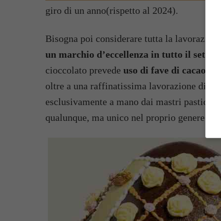
giro di un anno(rispetto al 2024).
Bisogna poi considerare tutta la lavorazion
un marchio d’eccellenza in tutto il setto
cioccolato prevede
uso di fave di cacao ol
oltre a una raffinatissima lavorazione di ghi
esclusivamente a mano dai mastri pasticcer
qualunque, ma unico nel proprio genere e non