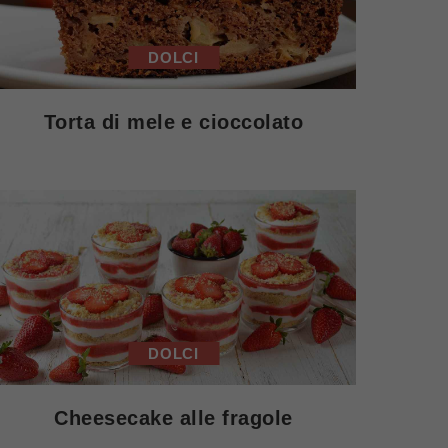
DOLCI
Torta di mele e cioccolato
DOLCI
Cheesecake alle fragole