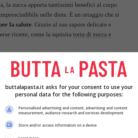
ria, la zucca apporta tantissimi benefici al corpo
mprescindibile nelle diete. È un ortaggio che si
per la salute
. Grazie al suo sapore delicato e
erse ricette, come la squisita
torta di zucca e
buttalapasta.it asks for your consent to use your
personal data for the following purposes:
Personalised advertising and content, advertising and content
measurement, audience research and services development
Store and/or access information on a device