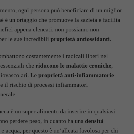
imento, ogni persona può beneficiare di un miglior
hé è un ortaggio che promuove la sazietà e facilità
 benefici appena elencati, non possiamo non
per le sue incredibili
proprietà antiossidanti
.
mbattono costantemente i radicali liberi nel
 essenziali che
riducono le malattie croniche
,
diovascolari. Le
proprietà anti-infiammatorie
re il rischio di processi infiammatori
nerale.
ca è un super alimento da inserire in qualsiasi
vono perdere peso, in quanto ha una
densità
 e acqua, per questo è un’alleata favolosa per chi