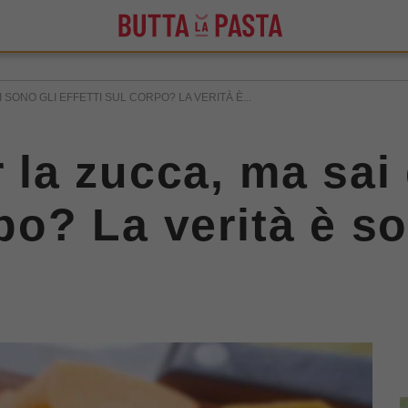
I SONO GLI EFFETTI SUL CORPO? LA VERITÀ È...
r la zucca, ma sai
rpo? La verità è 