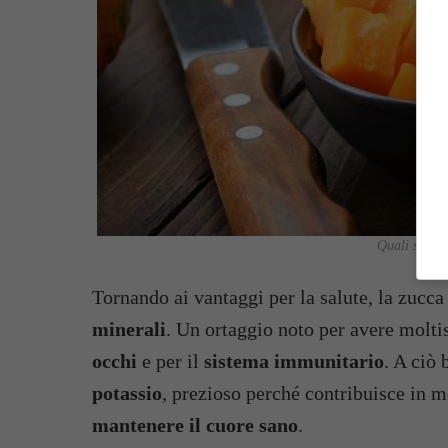
Quali sono i 
Tornando ai vantaggi per la salute, la zucc
minerali
. Un ortaggio noto per avere molt
occhi
e per il
sistema immunitario
. A ciò
potassio
, prezioso perché contribuisce in 
mantenere il cuore sano
.