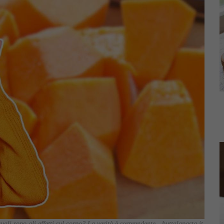
uali sono gli effetti sul corpo? La verità è sorprendente - buttalapasta.it