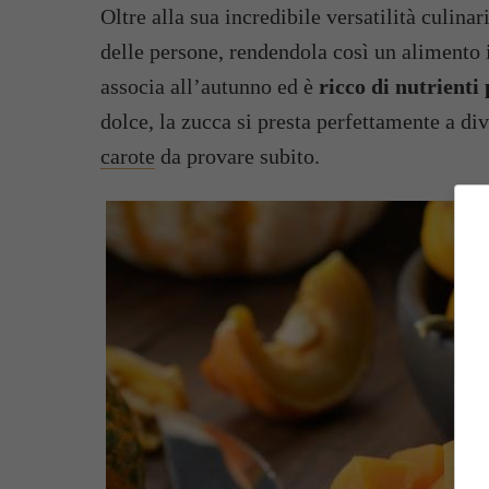
Oltre alla sua incredibile versatilità culina
delle persone, rendendola così un alimento i
associa all’autunno ed è
ricco di nutrienti 
dolce, la zucca si presta perfettamente a div
carote
da provare subito.