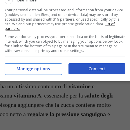
Learn more
Your personal data will be processed and information from your device
(cookies, unique identifiers, and other device data) may be stored by,
accessed by and shared with 319 partners, or used specifically by this
site. We and our partners may use precise geolocation data.
List of
partners.
Some vendors may process your personal data on the basis of legitimate
interest, which you can object to by managing your options below. Look
for a link at the bottom of this page or in the site menu to manage or
withdraw consent in privacy and cookie settings.
Manage options
Consent
reali benefici della zucca: gli effetti sono incredibili – buttalapasta.it
a ha un altissimo contenuto di
vitamine
e
issima
vitamina A
, essenziale per la
salute degli
 bisogna aggiungere che la zucca contiene molto
modo netto a
regolare la pressione sanguigna
e