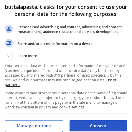
buttalapasta.it asks for your consent to use your
personal data for the following purposes:
160 gr
ACQUA
200 ml
Personalised advertising and content, advertising and content
measurement, audience research and services development
Store and/or access information on a device
Learn more
Your personal data will be processed and information from your device
(cookies, unique identifiers, and other device data) may be stored by,
accessed by and shared with 319 partners, or used specifically by this
site. We and our partners may use precise geolocation data.
List of
partners.
ola, aggiungete l’acqua e scaldate fino a che lo
Some vendors may process your personal data on the basis of legitimate
interest, which you can object to by managing your options below. Look
ete, fate raffreddare e mescolate con lo spumante.
for a link at the bottom of this page or in the site menu to manage or
withdraw consent in privacy and cookie settings.
ampini per ghiaccioli
o bicchierini di plastica,
Manage options
Consent
te che inizia a formarsi il ghiaccio, inseritevi dei