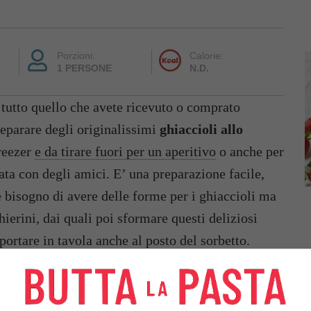
Porzioni:
Calorie:
1 PERSONE
N.D.
tutto quello che avete ricevuto o comprato
reparare degli originalissimi
ghiaccioli allo
freezer
e da tirare fuori per un aperitivo
o anche per
ata con degli amici. E’ una preparazione facile,
 bisogno di avere delle forme per i ghiaccioli ma
erini, dai quali poi sformare questi deliziosi
 portare in tavola anche al posto del sorbetto.