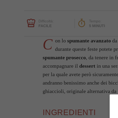
Difficoltà:
Tempo:
FACILE
5 MINUTI
C
on lo
spumante avanzato
da 
durante queste feste potete p
spumante prosecco
, da tenere in 
accompagnare il
dessert
in una ser
per la quale avete però sicuramente
andranno benissimo anche dei bicchi
ghiaccioli, originale alternativa da
INGREDIENTI