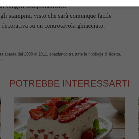
he si congeli completamente.
egli stampini, visto che sarà comunque facile
 decorativa su un centrotavola ghiacciato.
talapasta dal 2008 al 2011, spaziando tra tutte le tipologie di ricette,
olci.
POTREBBE INTERESSARTI