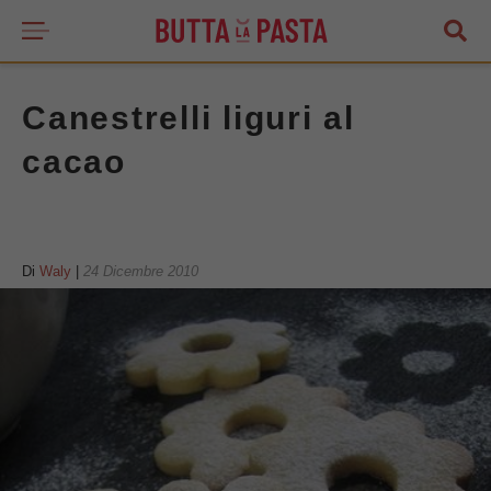
Canestrelli liguri al
cacao
Di
Waly
|
24 Dicembre 2010