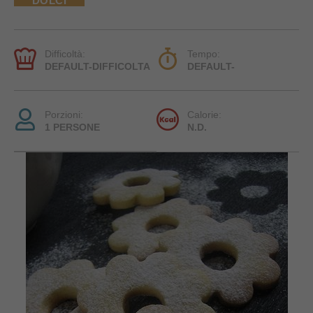
DOLCI
Difficoltà:
Tempo:
DEFAULT-DIFFICOLTA
DEFAULT-
Porzioni:
Calorie:
1 PERSONE
N.D.