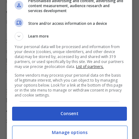
un composto liscio ed omogeneo; se l’impasto
Personalised advertising and content, advertising and
content measurement, audience research and
dovesse risultare troppo molle ponetelo per 30
services development
minuti nel frigorifero.
Store and/or access information on a device
Learn more
Stendete l’impasto sul tavolo infarianto in una
Your personal data will be processed and information from
sfoglia dello spessore di 1 cm e
ritagliate i
your device (cookies, unique identifiers, and other device
data) may be stored by, accessed by and shared with 319
biscotti con uno stampino a forma di canestrello
;
partners, or used specifically by this site. We and our partners
may use precise geolocation data.
List of partners.
recuperate i ritagli reimpastando.
Some vendors may process your personal data on the basis
of legitimate interest, which you can object to by managing
your options below. Look for a link at the bottom of this page
Spennellate con l’albume d’uovo
la superficie dei
or in the site menu to manage or withdraw consent in privacy
and cookie settings.
biscotti e cuocete per 15 minuti a 170° nel forno
caldo; quindi spolverizzate i canestrelli con lo
Consent
zucchero a velo.
Manage options