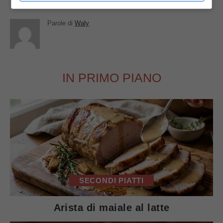
Parole di
Waly
IN PRIMO PIANO
SECONDI PIATTI
Arista di maiale al latte