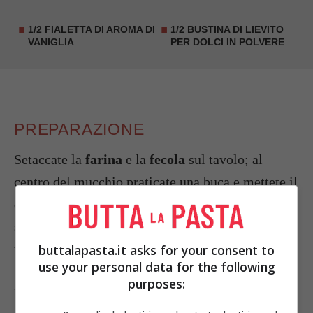
1/2 FIALETTA DI AROMA DI
1/2 BUSTINA DI LIEVITO
VANIGLIA
PER DOLCI IN POLVERE
PREPARAZIONE
Setaccate la
farina
e la
fecola
sul tavolo; al
centro del mucchio praticate una buca e mettete il
cacao
, lo
zucchero a velo
, i
tuorli
passati al
setaccio, il
burro
, l’
aroma di vaniglia
e per
ultimo il
lievito
setacciato.
buttalapasta.it asks for your consent to
use your personal data for the following
purposes:
Incorporate il tutto e impastate fino ad ottenere