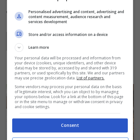
Togliete dal frigo, tagliate a quadratini e servitelo
oppure chiudetelo nei sacchetti di plastica.
Personalised advertising and content, advertising and
content measurement, audience research and
services development
Store and/or access information on a device
Parole di
Paoletta
Paoletta è stata collaboratrice di Buttalapasta dal 2008
al 2011, spaziando tra tutte le tipologie di ricette, dai
Learn more
primi ai contorni, dai secondi ai dolci.
Your personal data will be processed and information from
your device (cookies, unique identifiers, and other device
data) may be stored by, accessed by and shared with 319
IN PRIMO PIANO
partners, or used specifically by this site. We and our partners
may use precise geolocation data.
List of partners.
Some vendors may process your personal data on the basis
of legitimate interest, which you can object to by managing
your options below. Look for a link at the bottom of this page
or in the site menu to manage or withdraw consent in privacy
and cookie settings.
Consent
SECONDI PIATTI