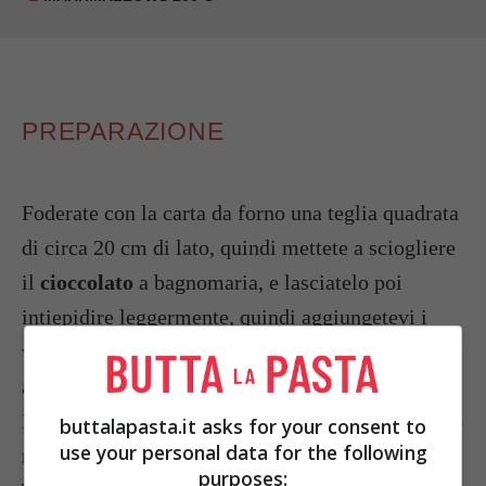
PREPARAZIONE
Foderate con la carta da forno una teglia quadrata
di circa 20 cm di lato, quindi mettete a sciogliere
il
cioccolato
a bagnomaria, e lasciatelo poi
intiepidire leggermente, quindi aggiungetevi i
wafer alla vaniglia spezzettati e i
marshmallows
a pezzetti.
Mescolate bene, mettetelo nella teglia e lasciatelo
buttalapasta.it asks for your consent to
use your personal data for the following
raffreddare in frigorifero per un paio d’ore.
purposes: