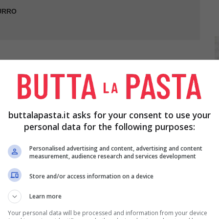
BURRO
 di zucchero; incorporatevi 150 gr di gherigli
buttalapasta.it asks for your consent to use your
ucco di limone e lo zucchero restante.
personal data for the following purposes:
Personalised advertising and content, advertising and content
 di gatto (meglio se con il sac à poche), guarnite
measurement, audience research and services development
odate in una teglia (oppure sulla placca del
Store and/or access information on a device
 minuti gli spumini a 140-160°.
Learn more
Your personal data will be processed and information from your device
regione.veneto.it; www.informazione.it;