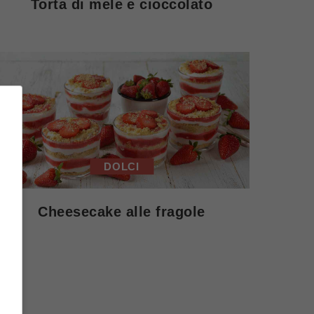
Torta di mele e cioccolato
DOLCI
Cheesecake alle fragole