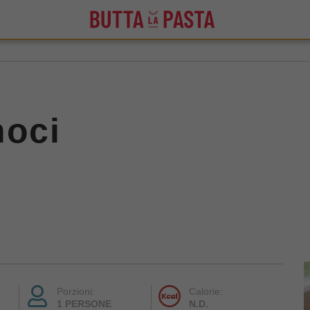
noci
Porzioni:
Calorie:
1 PERSONE
N.D.