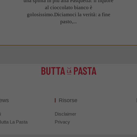
una spinta in più alla Pasquetta: il liquore
al cioccolato bianco è
golosissimo.Diciamoci la verità: a fine
pasto,...
News
Risorse
i
Disclaimer
Butta La Pasta
Privacy