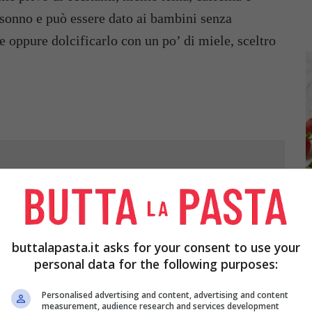
l sonno e può essere dato ai bambini senza
e oppure dolcificarlo con un po’ di miele, sceltro
1 BASTONCINO DI
2 CHIODI DI
A
CANNELLA
GAROFANO
URA
A
buttalapasta.it asks for your consent to use your
personal data for the following purposes:
Personalised advertising and content, advertising and content
measurement, audience research and services development