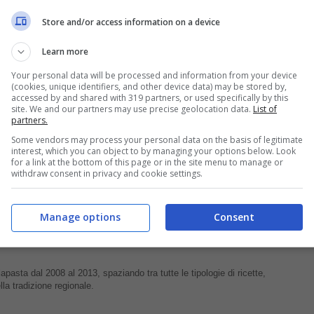
Store and/or access information on a device
Learn more
tele a spicchi senza eliminare la buccia ed i semi.
Your personal data will be processed and information from your device
(cookies, unique identifiers, and other device data) may be stored by,
 pentola e portate ad ebollizione. Abbassate il
accessed by and shared with 319 partners, or used specifically by this
site. We and our partners may use precise geolocation data.
List of
 che la frutta sarà molto tenera.
partners.
mente con il dorso di un cucchiaio.
Some vendors may process your personal data on the basis of legitimate
interest, which you can object to by managing your options below. Look
 dolcificare questo
delizioso tè privo di ogni
for a link at the bottom of this page or in the site menu to manage or
withdraw consent in privacy and cookie settings.
blogspot.com
Manage options
Consent
apasta dal 2008 al 2013, spaziando tra tutte le tipologie di ricette,
lla tradizione regionale.