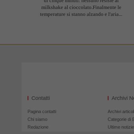
di cinque minuti: nessuno resiste al
milkshake al cioccolato.Finalmente le
temperature si stanno alzando e l'aria...
Contatti
Archivi 
Pagina contatti
Archivi articol
Chi siamo
Categorie di 
Redazione
Ultime notizie