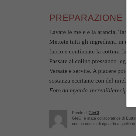
PREPARAZIONE
Lavate le mele e la arancia. Taglia
Mettete tutti gli ingredienti in una
fuoco e continuate la cottura fino a
Passate al colino pressando legger
Versate e servite. A piacere potete
sostanza eccitante
con del miele.
Foto da myaida-incrediblerecipes.
Parole di
GIeGI
GIeGI è stata collaboratrice di Buttal
con un occhio di riguardo a quelle de