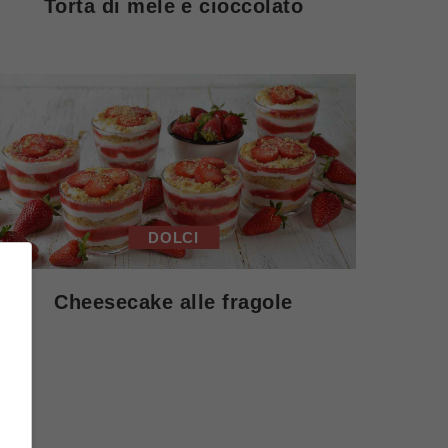
Torta di mele e cioccolato
DOLCI
Cheesecake alle fragole