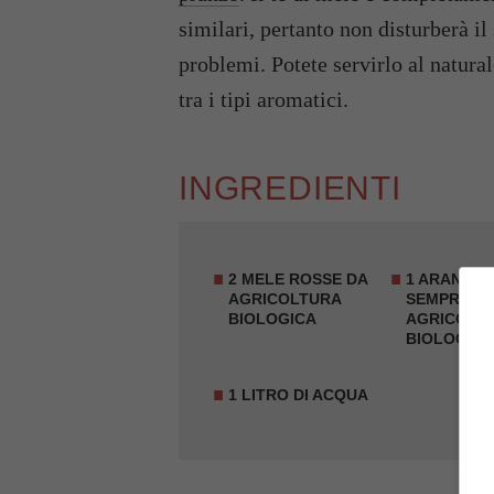
similari, pertanto non disturberà i
problemi. Potete servirlo al natural
tra i tipi aromatici.
INGREDIENTI
2 MELE ROSSE DA
1 ARANCIA
AGRICOLTURA
SEMPRE D
BIOLOGICA
AGRICOLT
BIOLOGIC
1 LITRO DI ACQUA