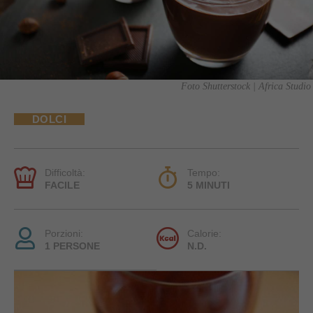
Foto Shutterstock | Africa Studio
DOLCI
Difficoltà:
Tempo:
FACILE
5 MINUTI
Porzioni:
Calorie:
1 PERSONE
N.D.