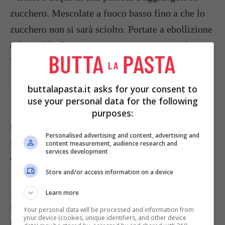
zucchero. Mescolate a fuoco basso fino a che lo
zucchero non si sarà sciolto. Portate a ebollizione
e fate sobbollire per 3 minuti, senza mescolare.
Togliete dal fuoco e fate intiepidire.
buttalapasta.it asks for your consent to
Mettete il
cioccolato
nel mixer e versatevi sopra
use your personal data for the following
lo sciroppo. Frullate fino a che lo sciroppo non
purposes:
sarà amalgamato, unite i tuorli e frullate per un
Personalised advertising and content, advertising and
minuto al massimo per ottenere un composto
content measurement, audience research and
services development
omogeneo.
Store and/or access information on a device
Aggiungete la panna e frullate ancora. Versate la
Learn more
mousse in 4 bicchieri, copriteli con la pellicola e
Your personal data will be processed and information from
your device (cookies, unique identifiers, and other device
refrigerate per almeno un paio di ore.
Servite la