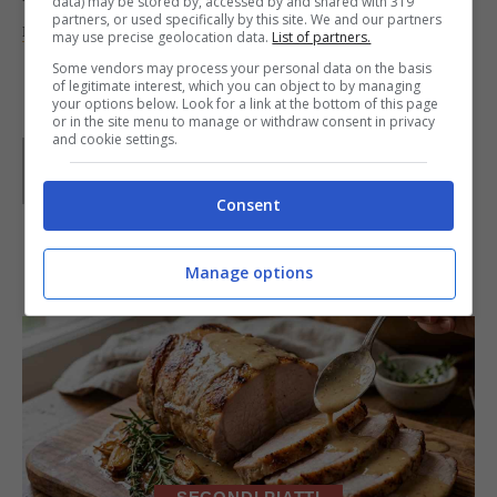
data) may be stored by, accessed by and shared with 319
partners, or used specifically by this site. We and our partners
mousse con dei biscottini
.
may use precise geolocation data.
List of partners.
Some vendors may process your personal data on the basis
of legitimate interest, which you can object to by managing
your options below. Look for a link at the bottom of this page
or in the site menu to manage or withdraw consent in privacy
and cookie settings.
Parole di
Deborah Di Lucia
Consent
IN PRIMO PIANO
Manage options