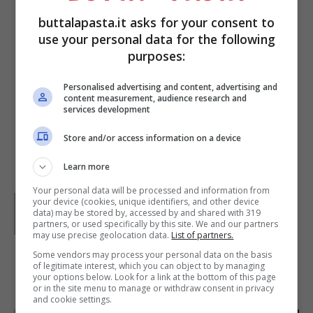
www.pruneau-chocolat-fruits-secs-
buttalapasta.it asks for your consent to
use your personal data for the following
confiserie.com, gourmandises-
purposes:
sophie.blogspot.com,
eboutique.cuistoshop.com,
Personalised advertising and content, advertising and
content measurement, audience research and
www.merveillesdumaroc.com,
services development
www.redlionpubchiangmai.com
Store and/or access information on a device
Learn more
Your personal data will be processed and information from
Parole di
GIeGI
your device (cookies, unique identifiers, and other device
GIeGI è stata collaboratrice di Buttalapasta dal 2008 al
data) may be stored by, accessed by and shared with 319
partners, or used specifically by this site. We and our partners
2013, spaziando tra tutte le tipologie di ricette, con un
may use precise geolocation data.
List of partners.
occhio di riguardo a quelle della tradizione regionale.
Some vendors may process your personal data on the basis
of legitimate interest, which you can object to by managing
IN PRIMO PIANO
your options below. Look for a link at the bottom of this page
or in the site menu to manage or withdraw consent in privacy
and cookie settings.