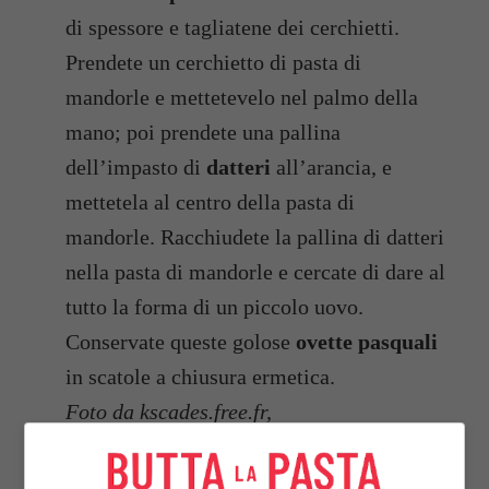
di spessore e tagliatene dei cerchietti.
Prendete un cerchietto di pasta di
mandorle e mettetevelo nel palmo della
mano; poi prendete una pallina
dell’impasto di
datteri
all’arancia, e
mettetela al centro della pasta di
mandorle. Racchiudete la pallina di datteri
nella pasta di mandorle e cercate di dare al
tutto la forma di un piccolo uovo.
Conservate queste golose
ovette pasquali
in scatole a chiusura ermetica.
Foto da kscades.free.fr,
lesgourmandisesdisa.blogspot.com,
www.tunisiaonlinenews.com,