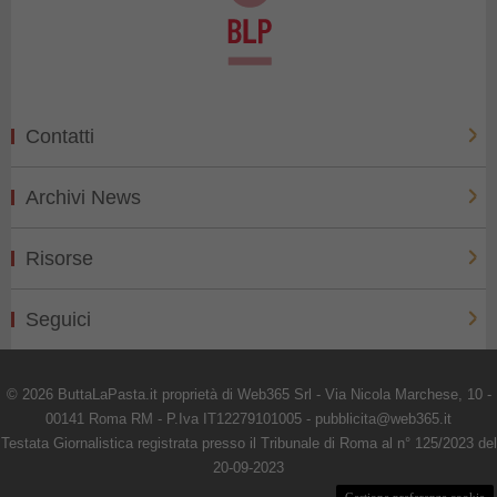
Contatti
Archivi News
Risorse
Seguici
© 2026 ButtaLaPasta.it proprietà di Web365 Srl - Via Nicola Marchese, 10 -
00141 Roma RM - P.Iva IT12279101005 - pubblicita@web365.it
Testata Giornalistica registrata presso il Tribunale di Roma al n° 125/2023 del
20-09-2023