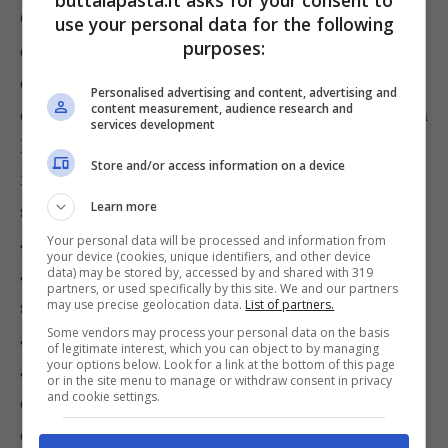
buttalapasta.it asks for your consent to
Come scegliere gli ingredienti per la marmellata
use your personal data for the following
purposes:
di ciliegie
Potete
preparare la marmellata di
ciliegie
usando sia quelle di colore molto scuro
Personalised advertising and content, advertising and
content measurement, audience research and
che quelle chiare, il risultato sarà sempre ottimo a
services development
livello di gusto, ma il colore sarà molto meno
Store and/or access information on a device
invitante nel secondo caso; se poi preferite i
Learn more
sapori meno dolci potete utilizzare delle
amarene
, caratterizzate da un gusto leggermente
Your personal data will be processed and information from
your device (cookies, unique identifiers, and other device
acidulo. Per quello che riguarda lo zucchero, la
data) may be stored by, accessed by and shared with 319
partners, or used specifically by this site. We and our partners
scelta ottimale è quello semolato bianco; potete
may use precise geolocation data.
List of partners.
Some vendors may process your personal data on the basis
anche usare lo speciale zucchero da marmellate
of legitimate interest, which you can object to by managing
your options below. Look for a link at the bottom of this page
addizionato di pectina, riducendo i tempi di
or in the site menu to manage or withdraw consent in privacy
and cookie settings.
cottura seguendo le indicazioni riportate sulla sua
confezione; ma attenzione la marmellata