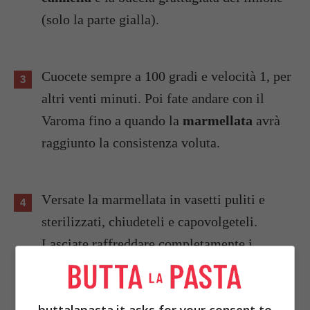
(solo la parte gialla).
Cuocete sempre a 100 gradi e velocità 1, per
altri venti minuti. Poi fate andare con il
Varoma fino a quando la
marmellata
avrà
raggiunto la consistenza voluta.
Versate la marmellata in vasetti puliti e
sterilizzati, chiudeteli e capovolgeteli.
Lasciate raffreddare completamente i
barattoli prima di capovolgerli di nuovo.