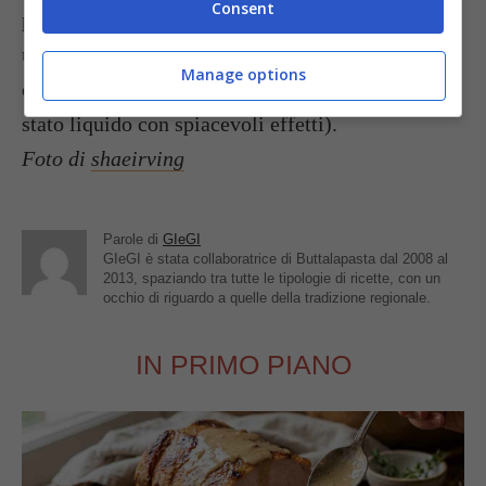
Consent
preparata in questo modo non potrà poi essere
utilizzata per preparare dolci cotti, come la
Manage options
crostata (perché durante la cottura ritorna allo
stato liquido con spiacevoli effetti).
Foto di
shaeirving
Parole di
GIeGI
GIeGI è stata collaboratrice di Buttalapasta dal 2008 al
2013, spaziando tra tutte le tipologie di ricette, con un
occhio di riguardo a quelle della tradizione regionale.
IN PRIMO PIANO