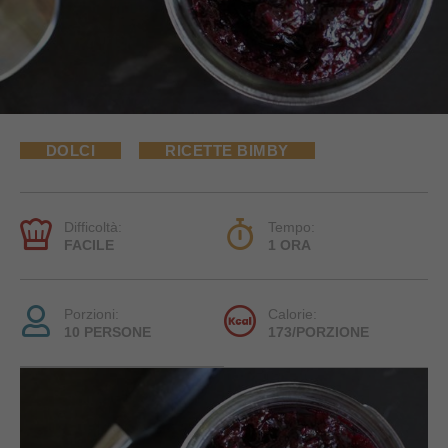
DOLCI
RICETTE BIMBY
Difficoltà:
Tempo:
FACILE
1 ORA
Porzioni:
Calorie:
10 PERSONE
173/PORZIONE