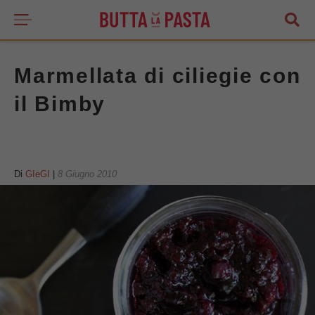
Marmellata di ciliegie con
il Bimby
Di
GIeGI
|
8 Giugno 2010