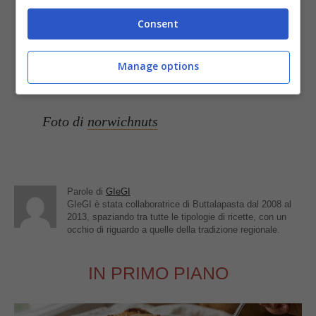
vassoi coperti di carta forno.
Consent
Conservate questi biscotti in contenitori
ermetici separando gli strati con carta
Manage options
forno (durano fino a 5 giorni).
Foto di
norwichnuts
Parole di
GIeGI
GIeGI è stata collaboratrice di Buttalapasta dal 2008 al
2013, spaziando tra tutte le tipologie di ricette, con un
occhio di riguardo a quelle della tradizione regionale.
IN PRIMO PIANO