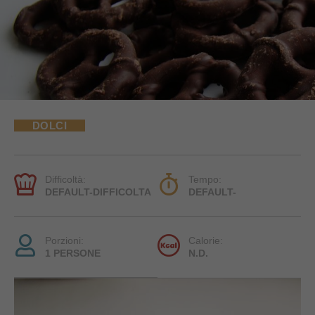
DOLCI
Difficoltà:
Tempo:
DEFAULT-DIFFICOLTA
DEFAULT-
Porzioni:
Calorie:
1 PERSONE
N.D.