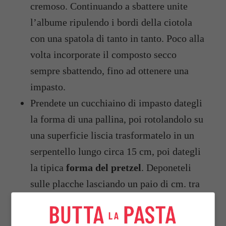
cremoso. Continuando a sbattere unite
l’albume ripulendo i bordi della ciotola
con una spatola di tanto in tanto. Poco alla
volta incorporate il composto secco
sempre sbattendo, fino ad ottenere una
impasto.
Prendete un cucchiaino di impasto dategli
la forma di una pallina, poi rotolandolo su
una superficie liscia trasformatelo in un
serpentello lungo circa 15 cm, poi dategli
la tipica
forma del pretzel
. Deponeteli
sulle placche lasciando un paio di cm. tra
uno e l’altro.
Cuocete i pretzel
fino a quando si