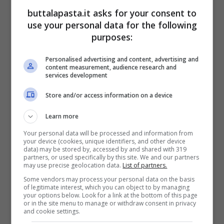
sentiranno solidi premendoli leggermente
buttalapasta.it asks for your consent to
con il dito, da 12 a 15 minuti. Lasciateli
use your personal data for the following
purposes:
raffreddare per 5 minuti sulle placche, poi
con una spatola sollevateli e deponeteli su
Personalised advertising and content, advertising and
content measurement, audience research and
delle gratelle per farli raffreddare
services development
completamente.
Store and/or access information on a device
Fate fondere il cioccolato a bagnomaria o
Learn more
nel microonde mescolando per ottenere un
composto liscio. Usando una tasca da
Your personal data will be processed and information from
your device (cookies, unique identifiers, and other device
pasticcere con una bocchetta liscia fate
data) may be stored by, accessed by and shared with 319
partners, or used specifically by this site. We and our partners
delle righe di cioccolato sui pretzel ben
may use precise geolocation data.
List of partners.
Some vendors may process your personal data on the basis
freddi, oppure usando un quantitativo
of legitimate interest, which you can object to by managing
your options below. Look for a link at the bottom of this page
maggiore di cioccolato tuffate i pretzel nel
or in the site menu to manage or withdraw consent in privacy
and cookie settings.
cioccolato fuso e fateli raffreddare su dei