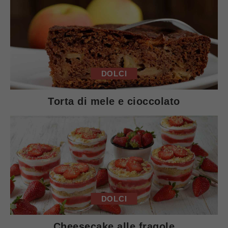
DOLCI
Torta di mele e cioccolato
DOLCI
Cheesecake alle fragole