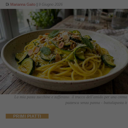
Di
Marianna Gaito
|
9 Giugno 2026
La mia pasta zucchine e zafferano: il trucco dell'amido per una crema
pazzesca senza panna - buttalapasta.it
PRIMI PIATTI