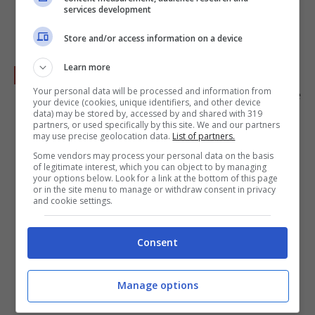
services development
cottura.
Store and/or access information on a device
Learn more
Verso gli spaghetti nella padella con le
Your personal data will be processed and information from
zucchine rimaste, aggiungo la crema dorata e
your device (cookies, unique identifiers, and other device
data) may be stored by, accessed by and shared with 319
inizio a saltare energicamente a fuoco
partners, or used specifically by this site. We and our partners
may use precise geolocation data.
List of partners.
spento. Questo movimento inserisce aria e
Some vendors may process your personal data on the basis
completa l'idratazione della pasta, legandola
of legitimate interest, which you can object to by managing
your options below. Look for a link at the bottom of this page
indissolubilmente al condimento. Impiatto a
or in the site menu to manage or withdraw consent in privacy
and cookie settings.
nido, guarnisco con le mandorle croccanti, il
pepe nero macinato fresco e le foglioline di
Consent
menta. Un equilibrio perfetto tra cremosità,
spinta aromatica e croccantezza.
Manage options