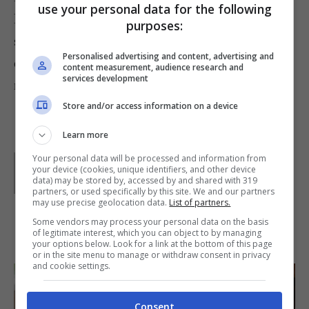
use your personal data for the following
le tagliatelle e passatele in padella con il
purposes:
sughetto. Trasferite nei piatti da portata e
Personalised advertising and content, advertising and
cospargete con una macinata di
pepe
e piccole
content measurement, audience research and
services development
noci di burro.
Store and/or access information on a device
Learn more
Your personal data will be processed and information from
Parole di
Deborah Di Lucia
your device (cookies, unique identifiers, and other device
data) may be stored by, accessed by and shared with 319
partners, or used specifically by this site. We and our partners
may use precise geolocation data.
List of partners.
Some vendors may process your personal data on the basis
IN PRIMO PIANO
of legitimate interest, which you can object to by managing
your options below. Look for a link at the bottom of this page
or in the site menu to manage or withdraw consent in privacy
and cookie settings.
Consent