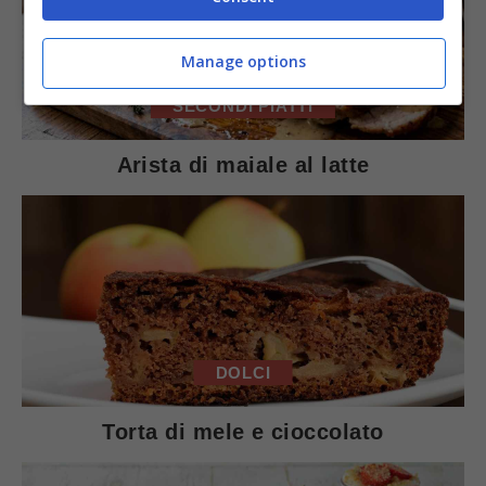
Manage options
SECONDI PIATTI
Arista di maiale al latte
DOLCI
Torta di mele e cioccolato