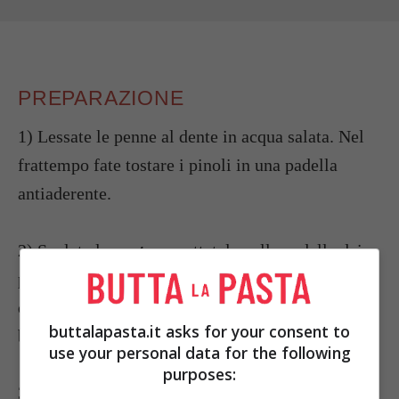
PREPARAZIONE
1) Lessate le penne al dente in acqua salata. Nel
frattempo fate tostare i pinoli in una padella
antiaderente.
2) Scolate la
pasta
e mettetela nella padella dei
pinoli aggiungendo un paio di cucchiai di acqua
di cottura. Aggiungete la panna e grattugiatevi la
buttalapasta.it asks for your consent to
buccia dei limoni.
use your personal data for the following
purposes:
3) Saltatela per un paio di minuti, poi aggiungete