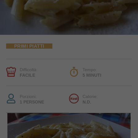
PRIMI PIATTI
Difficoltà:
Tempo:
FACILE
5 MINUTI
Porzioni:
Calorie:
1 PERSONE
N.D.