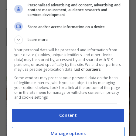
Personalised advertising and content, advertising and
il
pecorino grattugiato
e il pepe macinato.
content measurement, audience research and
services development
Store and/or access information on a device
Parole di
Deborah Di Lucia
Learn more
Your personal data will be processed and information from
your device (cookies, unique identifiers, and other device
data) may be stored by, accessed by and shared with 319
IN PRIMO PIANO
partners, or used specifically by this site. We and our partners
may use precise geolocation data.
List of partners.
Some vendors may process your personal data on the basis
of legitimate interest, which you can object to by managing
your options below. Look for a link at the bottom of this page
or in the site menu to manage or withdraw consent in privacy
and cookie settings.
Consent
SECONDI PIATTI
Manage options