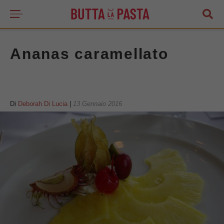
Ananas caramellato
Di
Deborah Di Lucia
|
13 Gennaio 2016