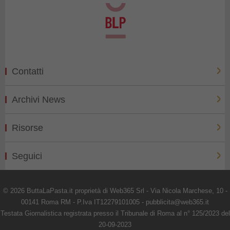
Contatti
Archivi News
Risorse
Seguici
© 2026 ButtaLaPasta.it proprietà di Web365 Srl - Via Nicola Marchese, 10 -
00141 Roma RM - P.Iva IT12279101005 - pubblicita@web365.it
Testata Giornalistica registrata presso il Tribunale di Roma al n° 125/2023 del
20-09-2023