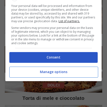
Your personal data will be processed and information from
your device (cookies, unique identifiers, and other device
data) may be stored by, accessed by and shared with 319
partners, or used specifically by this site. We and our partners
may use precise geolocation data.
List of partners.
SECONDI PIATTI
Some vendors may process your personal data on the basis
of legitimate interest, which you can object to by managing
your options below. Look for a link at the bottom of this page
Arista di maiale al latte
or in the site menu to manage or withdraw consent in privacy
and cookie settings.
Consent
Manage options
DOLCI
Torta di mele e cioccolato