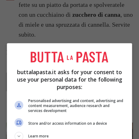
fette su un piatto da portata e spolveratele
con un cucchiaino di
zucchero di canna
, uno
di miele e una spruzzata di cannella. Servite
subito.
Foto di
Isabelle Hurbain-Palatin
buttalapasta.it asks for your consent to
Parole di
Deborah Di Lucia
use your personal data for the following
purposes:
Personalised advertising and content, advertising and
content measurement, audience research and
IN PRIMO PIANO
services development
Store and/or access information on a device
Learn more