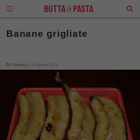
Banane grigliate
Di
Paoletta
|
19 Agosto 2016