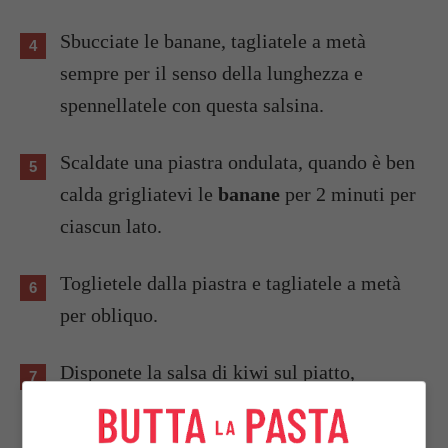
Sbucciate le banane, tagliatele a metà
sempre per il senso della lunghezza e
spennellatele con questa salsina.
Scaldate una piastra ondulata, quando è ben
calda grigliatevi le
banane
per 2 minuti per
ciascun lato.
Toglietele dalla piastra e tagliatele a metà
per obliquo.
Disponete la salsa di kiwi sul piatto,
poggiatevi sopra i trancetti di banana caldi e
terminate unendo le fragole.