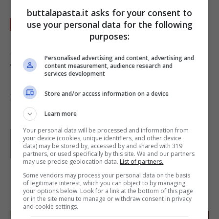
buttalapasta.it asks for your consent to
Decorate con le foglie di menta.
use your personal data for the following
purposes:
A piacere potete spolverizzare con zucchero
Personalised advertising and content, advertising and
vanigliato.
content measurement, audience research and
services development
Store and/or access information on a device
Foto di
Scott Veg
Learn more
Your personal data will be processed and information from
Parole di
Paoletta
your device (cookies, unique identifiers, and other device
Paoletta è stata collaboratrice di Buttalapasta dal 2008
data) may be stored by, accessed by and shared with 319
al 2011, spaziando tra tutte le tipologie di ricette, dai
partners, or used specifically by this site. We and our partners
primi ai contorni, dai secondi ai dolci.
may use precise geolocation data.
List of partners.
Some vendors may process your personal data on the basis
of legitimate interest, which you can object to by managing
IN PRIMO PIANO
your options below. Look for a link at the bottom of this page
or in the site menu to manage or withdraw consent in privacy
and cookie settings.