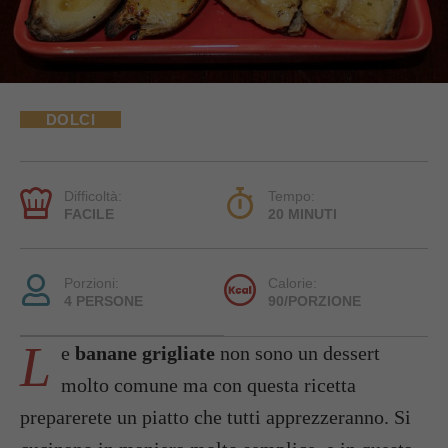
DOLCI
Difficoltà:
Tempo:
FACILE
20 MINUTI
Porzioni:
Calorie:
4 PERSONE
90/PORZIONE
L
e
banane grigliate
non sono un dessert
molto comune ma con questa ricetta
preparerete un piatto che tutti apprezzeranno. Si