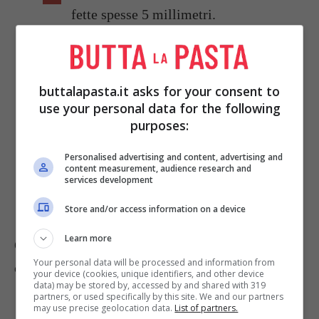
fette spesse 5 millimetri.
Disponete le fette distanziandole tra
loro su una teglia da forno foderata con
buttalapasta.it asks for your consent to
carta da forno.
use your personal data for the following
purposes:
Cuocete i biscotti nella parte media del
Personalised advertising and content, advertising and
forno preriscaldato a 190°-200° per 10
content measurement, audience research and
services development
minuti circa.
Store and/or access information on a device
Learn more
Questi biscottini marmorizzati oltre che per
Your personal data will be processed and information from
colazione, sono ottimi all'ora del thé.
your device (cookies, unique identifiers, and other device
data) may be stored by, accessed by and shared with 319
Foto di
Irma
partners, or used specifically by this site. We and our partners
may use precise geolocation data.
List of partners.