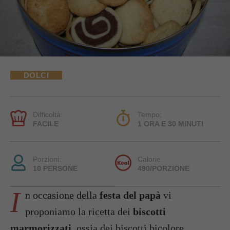
DOLCI
Difficoltà:
Tempo:
FACILE
1 ORA E 30 MINUTI
Porzioni:
Calorie:
10 PERSONE
490/PORZIONE
I
n occasione della
festa del papà
vi
proponiamo la ricetta dei
biscotti
marmorizzati
, ossia dei biscotti bicolore,