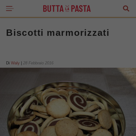
Biscotti marmorizzati
Di
Waly
|
28 Febbraio 2016