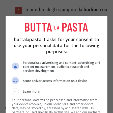
Inumidite degli stampini da
budino
con
acqua fredda, sgocciolateli e versatevi
la crema di yogurt.
buttalapasta.it asks for your consent to
Mettete in frigorifero per circa 3 ore.
use your personal data for the following
purposes:
Sformate i budini su piattini singoli,
servite su piattini individuali dopo aver
Personalised advertising and content, advertising and
content measurement, audience research and
immerso per un attimo gli stampini
services development
acqua calda.
Store and/or access information on a device
Learn more
A piacere contornata con frutta fresca tagliata a
Your personal data will be processed and information from
your device (cookies, unique identifiers, and other device
dadini e cospargete con lo zucchero a velo.
data) may be stored by, accessed by and shared with 319
partners, or used specifically by this site. We and our partners