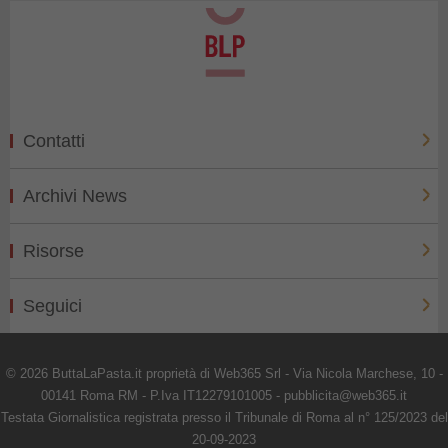
Contatti
Archivi News
Risorse
Seguici
© 2026 ButtaLaPasta.it proprietà di Web365 Srl - Via Nicola Marchese, 10 -
00141 Roma RM - P.Iva IT12279101005 - pubblicita@web365.it
Testata Giornalistica registrata presso il Tribunale di Roma al n° 125/2023 del
20-09-2023