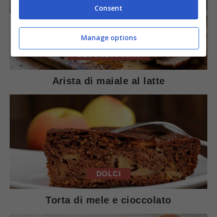
Consent
Manage options
SECONDI PIATTI
Arista di maiale al latte
DOLCI
Torta di mele e cioccolato