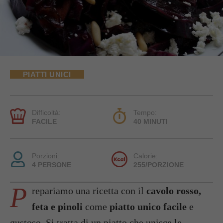
PIATTI UNICI
Difficoltà:
Tempo:
FACILE
40 MINUTI
Porzioni:
Calorie:
4 PERSONE
255/PORZIONE
P
repariamo una ricetta con il
cavolo rosso,
feta e pinoli
come
piatto unico facile
e
gustoso. Si tratta di un piatto che unisce le