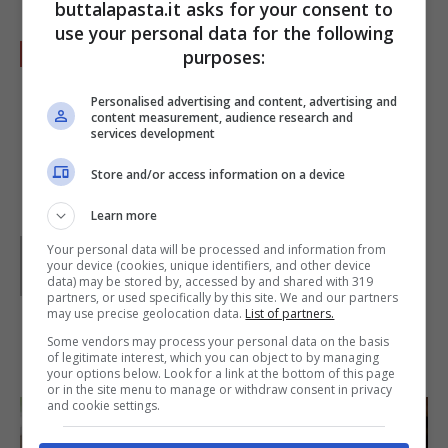
buttalapasta.it asks for your consent to
use your personal data for the following
Mettete il
cavolo
in un piatto da portata e
purposes:
unite la feta e i pinoli. Servite
Personalised advertising and content, advertising and
accompagnando con pane fresco o
crostini
.
content measurement, audience research and
services development
Foto di
denkschema
Store and/or access information on a device
Learn more
Parole di
Deborah Di Lucia
Your personal data will be processed and information from
your device (cookies, unique identifiers, and other device
data) may be stored by, accessed by and shared with 319
partners, or used specifically by this site. We and our partners
may use precise geolocation data.
List of partners.
Some vendors may process your personal data on the basis
IN PRIMO PIANO
of legitimate interest, which you can object to by managing
your options below. Look for a link at the bottom of this page
or in the site menu to manage or withdraw consent in privacy
and cookie settings.