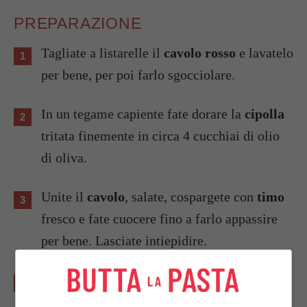
PREPARAZIONE
Tagliate a listarelle il
cavolo rosso
e lavatelo
per bene, per poi farlo sgocciolare.
In un tegame capiente fate dorare la
cipolla
tritata finemente in circa 4 cucchiai di olio
di oliva.
Unite il
cavolo
, salate, cospargete con
timo
fresco e fate cuocere fino a farlo appassire
per bene. Lasciate intiepidire.
Tagliate la
feta
a cubetti e fate tostare in una
padella antiaderente i
pinoli
.