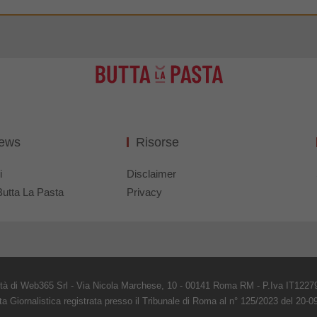
News
Risorse
i
Disclaimer
Butta La Pasta
Privacy
età di Web365 Srl - Via Nicola Marchese, 10 - 00141 Roma RM - P.Iva IT1227
ta Giornalistica registrata presso il Tribunale di Roma al n° 125/2023 del 20-0