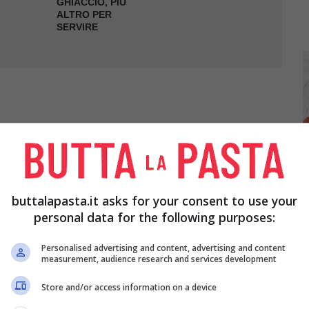
GHIACCIO, PIÙ
ALTRO PER
SERVIRE
erli lavati ed asciugati, usando il
rigalimoni
.
i lime
, lo
zenzero
, lo zucchero e 30 foglie di
buttalapasta.it asks for your consent to use your
on avete il mortaio potete usare un robot da cucina,
personal data for the following purposes:
sivamente.
nite il
succo del lime
Personalised advertising and content, advertising and content
e la
cachaça
. Coprite e
measurement, audience research and services development
 fino a 6 ore prima di servirlo.
Store and/or access information on a device
betti di ghiaccio nella caraffa che contiene la