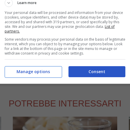
late con cura. Versate il
ginger ale
e mescolate
Learn more
Your personal data will be processed and information from your device
(cookies, unique identifiers, and other device data) may be stored by,
on cubetti di ghiaccio, versatevi sopra la mistura
accessed by and shared with 319 partners, or used specifically by this
site. We and our partners may use precise geolocation data.
List of
ina di
menta
e servite.
partners.
oxicologist.files.wordpress.com
Some vendors may process your personal data on the basis of legitimate
interest, which you can object to by managing your options below. Look
for a link at the bottom of this page or in the site menu to manage or
withdraw consent in privacy and cookie settings.
Manage options
Consent
apasta dal 2008 al 2013, spaziando tra tutte le tipologie di ricette,
lla tradizione regionale.
POTREBBE INTERESSARTI