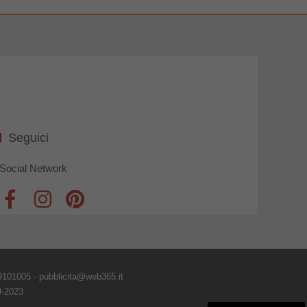
Seguici
Social Network
9101005 - pubblicita@web365.it
9-2023