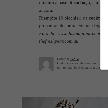
mistura a base di
cachaça
, e mesco
ancora.
Riempite 10 bicchieri da
cocktail
c
preparata, decorate con una fogliol
Foto da: www.disanapianta.com int
thefreshpear.com.au
Parole di
GIeGI
GIeGI è stata collaboratrice di Buttal
con un occhio di riguardo a quelle de