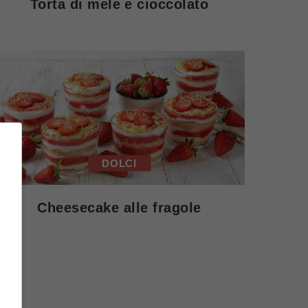
Torta di mele e cioccolato
DOLCI
Cheesecake alle fragole