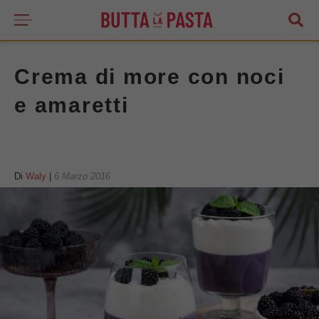
Crema di more con noci
e amaretti
Di
Waly
|
6 Marzo 2016