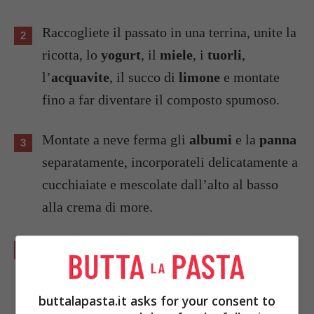
Raccogliete il passato in una terrina, unite la
ricotta, lo
yogurt
, il
miele
, i
tuorli
,
l’
acquavite
, il succo di
limone
e montate
fino a far diventare il composto spumoso.
Montate a neve ferma gli
albumi
e la
panna
separatamente, incorporateli delicatamente a
cucchiaiate e mescolate dall’alto al basso
alla crema di more.
Quando gli ingredienti si saranno ben
amalgamati suddividete la crema in 4
coppette di vetro e mettetele nel frigo.
buttalapasta.it asks for your consent to