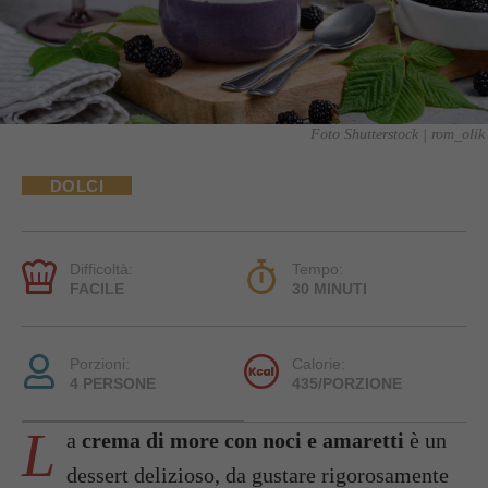
Foto Shutterstock | rom_olik
DOLCI
Difficoltà:
Tempo:
FACILE
30 MINUTI
Porzioni:
Calorie:
4 PERSONE
435/PORZIONE
L
a
crema di more con noci e amaretti
è un
dessert delizioso, da gustare rigorosamente