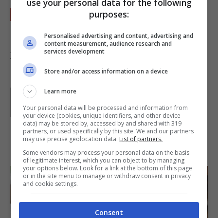
use your personal data for the following
Prima di servire guarnite con gli
amaretti
,
purposes:
le
noci
e le more.
Personalised advertising and content, advertising and
content measurement, audience research and
services development
Foto di
Caroline Hadilaksono
Store and/or access information on a device
Learn more
Parole di
Waly
Your personal data will be processed and information from
your device (cookies, unique identifiers, and other device
data) may be stored by, accessed by and shared with 319
partners, or used specifically by this site. We and our partners
may use precise geolocation data.
List of partners.
IN PRIMO PIANO
Some vendors may process your personal data on the basis
of legitimate interest, which you can object to by managing
your options below. Look for a link at the bottom of this page
or in the site menu to manage or withdraw consent in privacy
and cookie settings.
Consent