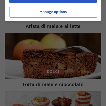
Manage options
SECONDI PIATTI
Arista di maiale al latte
DOLCI
Torta di mele e cioccolato