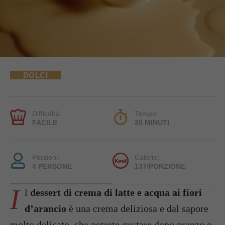
DOLCI
Difficoltà:
Tempo:
FACILE
20 MINUTI
Porzioni:
Calorie:
4 PERSONE
137/PORZIONE
I
l
dessert di crema di latte e acqua ai fiori
d’arancio
è una crema deliziosa e dal sapore
molto delicato, che potrete gustare dopo pranzo o