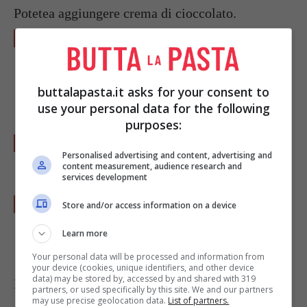
Potetea aggiungere crema di cioccolato.
Versate questo preparato sulle ciliegie,
sbattendo leggermente la pirofila in modo
che il contenuto si distribuisca
buttalapasta.it asks for your consent to
uniformemente.
use your personal data for the following
purposes:
Scaldate il forno a 200 ° e fatevi cuocere il
Personalised advertising and content, advertising and
dolce per mezz’ora.
content measurement, audience research and
services development
Servite caldo, spolverizzandolo con lo
Store and/or access information on a device
zucchero a velo.
Learn more
Your personal data will be processed and information from
your device (cookies, unique identifiers, and other device
data) may be stored by, accessed by and shared with 319
Foto di
Patrizia Alunni
partners, or used specifically by this site. We and our partners
may use precise geolocation data.
List of partners.