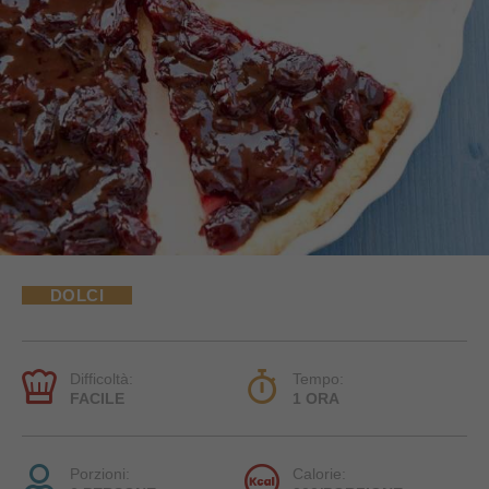
DOLCI
Difficoltà:
Tempo:
FACILE
1 ORA
Porzioni:
Calorie: