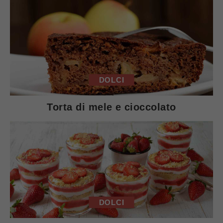
DOLCI
Torta di mele e cioccolato
DOLCI