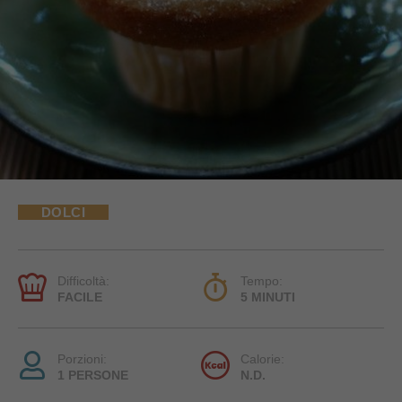
DOLCI
Difficoltà:
Tempo:
FACILE
5 MINUTI
Porzioni:
Calorie:
1 PERSONE
N.D.