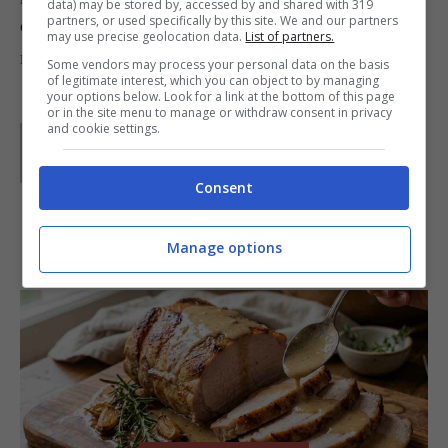
data) may be stored by, accessed by and shared with 319
partners, or used specifically by this site. We and our partners
disegnata, oppure di carta argentata o dorata,
may use precise geolocation data.
List of partners.
molto carini.
Some vendors may process your personal data on the basis
of legitimate interest, which you can object to by managing
your options below. Look for a link at the bottom of this page
or in the site menu to manage or withdraw consent in privacy
and cookie settings.
Parole di
GIeGI
GIeGI è stata collaboratrice di Buttalapasta dal 2008 al
2013, spaziando tra tutte le tipologie di ricette, con un
Consent
occhio di riguardo a quelle della tradizione regionale.
IN PRIMO PIANO
Manage options