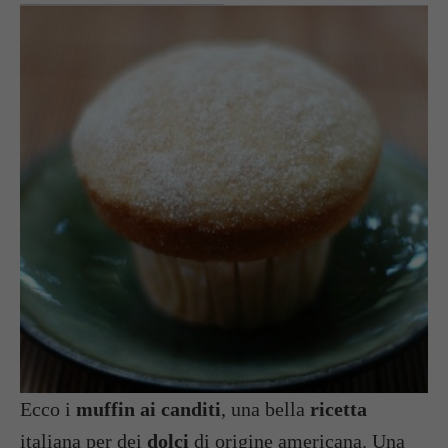
Ecco i
muffin ai canditi
, una bella
ricetta
italiana per dei
dolci
di origine americana. Una