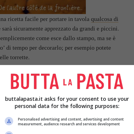
na ricetta facile per portare in tavola
qualcosa di
e sarà sicuramente apprezzato da grandi e piccini.
lo semplicemente come esce dallo stampo, ma se è
o’ di tempo per decorarlo; per esempio potete
lle torrette.
buttalapasta.it asks for your consent to use your
personal data for the following purposes:
1 PACCHETTO DI
25 CL. DI CAFFÈ
TO
GALLETTE (CIOÈ
MOLTO FORTE E
BISCOTTI SECCHI
FREDDO
Personalised advertising and content, advertising and content
DEL TIPO PETITS
measurement, audience research and services development
BEURRE,
INDICHIAMO 1