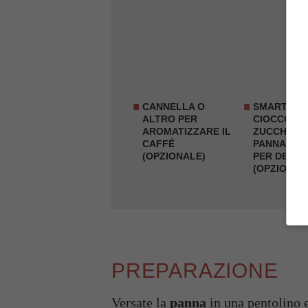
CANNELLA O
SMARTIES 
ALTRO PER
CIOCCOLAT
AROMATIZZARE IL
ZUCCHERIN
CAFFÉ
PANNA MO
(OPZIONALE)
PER DECO
(OPZIONAL
PREPARAZIONE
Versate la
panna
in una pentolino e