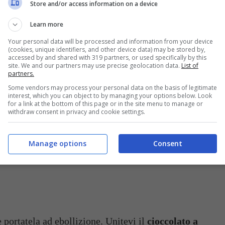
Store and/or access information on a device
PACCHETTO MA
OVVIAMENTE IL
Learn more
NUMERO ESATTO
DIPENDE DAL TIPO
Your personal data will be processed and information from your device
DELLA
(cookies, unique identifiers, and other device data) may be stored by,
CONFEZIONE)
accessed by and shared with 319 partners, or used specifically by this
site. We and our partners may use precise geolocation data.
List of
partners.
E/O
INI E/O
Some vendors may process your personal data on the basis of legitimate
interest, which you can object to by managing your options below. Look
I E/O
for a link at the bottom of this page or in the site menu to manage or
NTATA
withdraw consent in privacy and cookie settings.
RARE
E)
Manage options
Consent
 portatela ad ebollizione. Unitevi il
cioccolato a