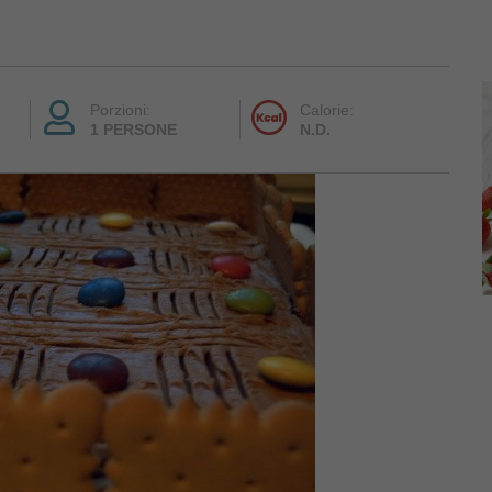
Porzioni:
Calorie:
1 PERSONE
N.D.