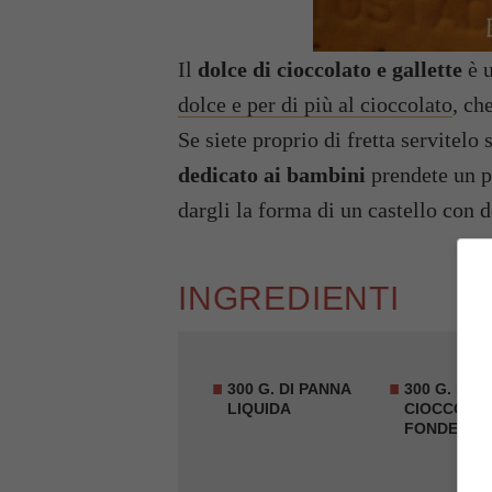
Il
dolce di cioccolato e gallette
è u
dolce e per di più al cioccolato
, ch
Se siete proprio di fretta servite
dedicato ai bambini
prendete un p
dargli la forma di un castello con de
INGREDIENTI
300 G. DI PANNA
300 G. DI
LIQUIDA
CIOCCOLA
FONDENTE