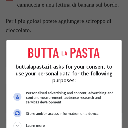
cannuccia e una fettina di banana sul bordo.
Per i più golosi potete aggiungere sciroppo di
cioccolato.
Foto di
new1mproved
buttalapasta.it asks for your consent to
Parole di
Claudia
use your personal data for the following
purposes:
Personalised advertising and content, advertising and
content measurement, audience research and
IN PRIMO PIANO
services development
Store and/or access information on a device
Learn more