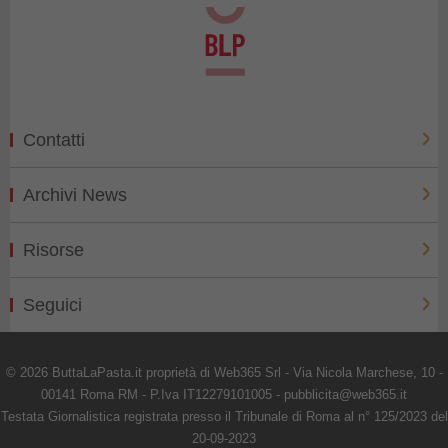
Contatti
Archivi News
Risorse
Seguici
© 2026 ButtaLaPasta.it proprietà di Web365 Srl - Via Nicola Marchese, 10 -
00141 Roma RM - P.Iva IT12279101005 - pubblicita@web365.it
Testata Giornalistica registrata presso il Tribunale di Roma al n° 125/2023 del
20-09-2023