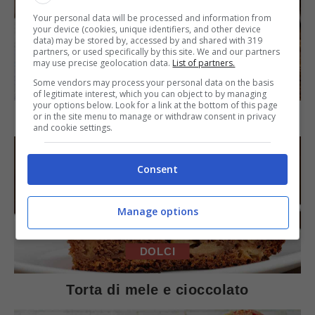
Your personal data will be processed and information from
your device (cookies, unique identifiers, and other device
data) may be stored by, accessed by and shared with 319
partners, or used specifically by this site. We and our partners
may use precise geolocation data.
List of partners.
SECONDI PIATTI
Some vendors may process your personal data on the basis
of legitimate interest, which you can object to by managing
your options below. Look for a link at the bottom of this page
Arista di maiale al latte
or in the site menu to manage or withdraw consent in privacy
and cookie settings.
Consent
Manage options
DOLCI
Torta di mele e cioccolato