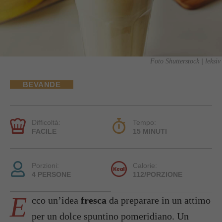
Foto Shutterstock | leksiv
BEVANDE
Difficoltà:
Tempo:
FACILE
15 MINUTI
Porzioni:
Calorie:
4 PERSONE
112/PORZIONE
E
cco un’idea
fresca
da preparare in un attimo
per un dolce spuntino pomeridiano. Un