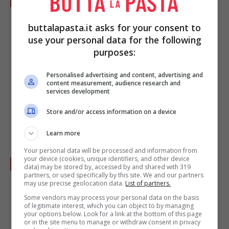
aggiungete le foglioline di
maggiorana
(in
buttalapasta.it asks for your consent to
questo caso era maggiorana secca).
use your personal data for the following
purposes:
Personalised advertising and content, advertising and
content measurement, audience research and
services development
Store and/or access information on a device
Learn more
Your personal data will be processed and information from
your device (cookies, unique identifiers, and other device
Unite le
uova
.
data) may be stored by, accessed by and shared with 319
partners, or used specifically by this site. We and our partners
may use precise geolocation data.
List of partners.
Some vendors may process your personal data on the basis
of legitimate interest, which you can object to by managing
your options below. Look for a link at the bottom of this page
or in the site menu to manage or withdraw consent in privacy