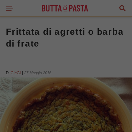
Frittata di agretti o barba
di frate
Di
GIeGI
|
27 Maggio 2016