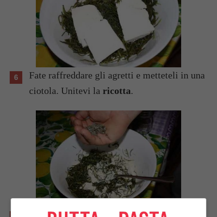
Fate raffreddare gli agretti e metteteli in una
ciotola. Unitevi la
ricotta
.
Sbriciolate la ricotta con la forchetta e