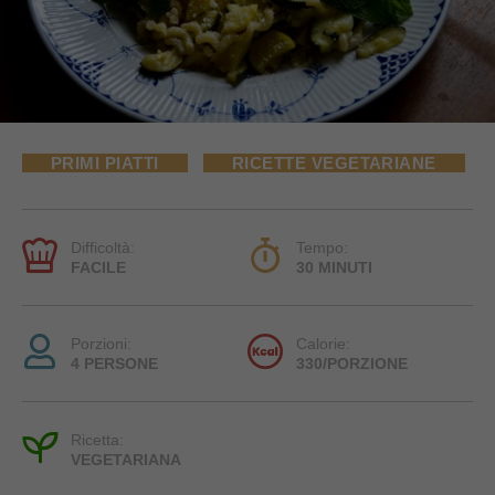
PRIMI PIATTI
RICETTE VEGETARIANE
Difficoltà:
Tempo:
FACILE
30 MINUTI
Porzioni:
Calorie:
4 PERSONE
330/PORZIONE
Ricetta:
VEGETARIANA