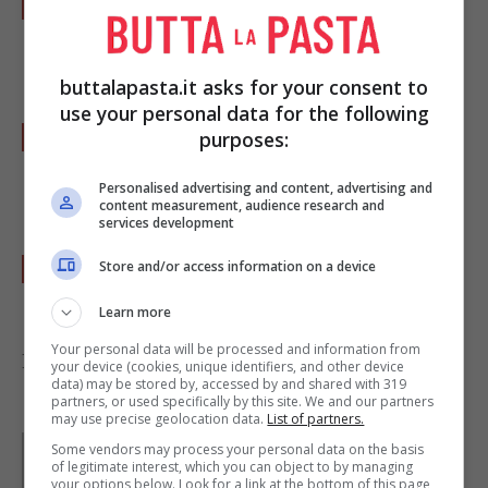
Fate saltare in padella per un paio di minuti,
quindi regolate di sale e pepe e versate la
panna
da cucina.
buttalapasta.it asks for your consent to
use your personal data for the following
Intanto lessate i
fusilli
in abbondante acqua
purposes:
salata, scolatela al dente e fatela saltare nel
Personalised advertising and content, advertising and
condimento di zucchine e scalogno.
content measurement, audience research and
services development
Mettete nei piatti e profumate con le foglie
Store and/or access information on a device
di menta o il prezzemolo tritato.
Learn more
Your personal data will be processed and information from
Foto di
iris
your device (cookies, unique identifiers, and other device
data) may be stored by, accessed by and shared with 319
partners, or used specifically by this site. We and our partners
may use precise geolocation data.
List of partners.
Parole di
Paoletta
Some vendors may process your personal data on the basis
Paoletta è stata collaboratrice di Buttalapasta dal 2008
of legitimate interest, which you can object to by managing
al 2011, spaziando tra tutte le tipologie di ricette, dai
your options below. Look for a link at the bottom of this page