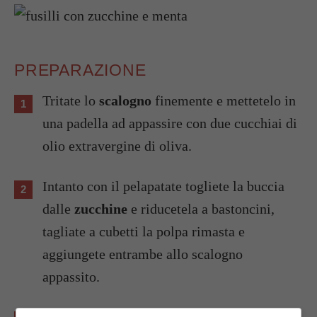
PREPARAZIONE
Tritate lo
scalogno
finemente e mettetelo in
una padella ad appassire con due cucchiai di
olio extravergine di oliva.
Intanto con il pelapatate togliete la buccia
dalle
zucchine
e riducetela a bastoncini,
tagliate a cubetti la polpa rimasta e
aggiungete entrambe allo scalogno
appassito.