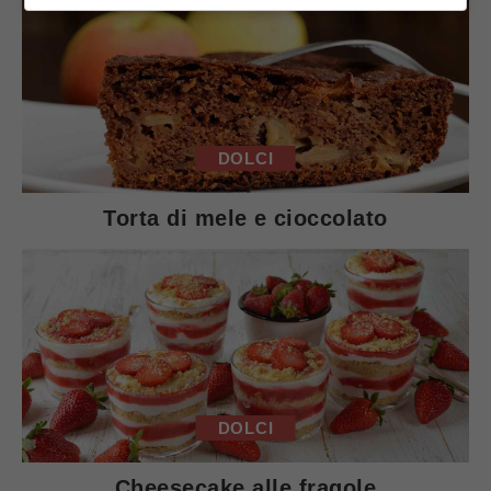
DOLCI
Torta di mele e cioccolato
DOLCI
Cheesecake alle fragole