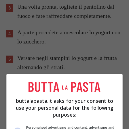
Una volta pronta, togliete il pentolino dal
fuoco e fate raffreddare completamente.
A parte procedete a mescolare lo yogurt con
lo zucchero.
Versare negli stampini lo yogurt e la frutta
alternando gli strati.
Mettere in congelatore per 3 o 4 ore prima di
mangiarli.
buttalapasta.it asks for your consent to
use your personal data for the following
purposes:
Foto di
Jennifer Chait
Personalised advertising and content, advertising and