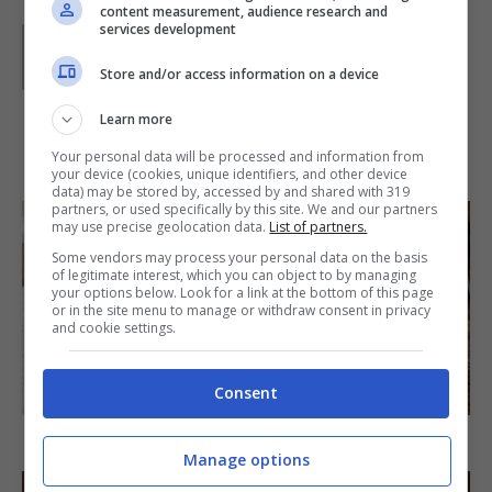
content measurement, audience research and
services development
Parole di
Ilaura
Store and/or access information on a device
Learn more
IN PRIMO PIANO
Your personal data will be processed and information from
your device (cookies, unique identifiers, and other device
data) may be stored by, accessed by and shared with 319
partners, or used specifically by this site. We and our partners
may use precise geolocation data.
List of partners.
Some vendors may process your personal data on the basis
of legitimate interest, which you can object to by managing
your options below. Look for a link at the bottom of this page
or in the site menu to manage or withdraw consent in privacy
and cookie settings.
SECONDI PIATTI
Consent
Arista di maiale al latte
Manage options