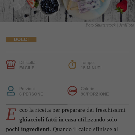
Foto Shutterstock | JeniFoto
DOLCI
Difficoltà:
Tempo:
FACILE
15 MINUTI
Porzioni:
Calorie:
6 PERSONE
90/PORZIONE
E
cco la ricetta per preparare dei freschissimi
ghiaccioli fatti in casa
utilizzando solo
pochi
ingredienti
. Quando il caldo sfinisce al