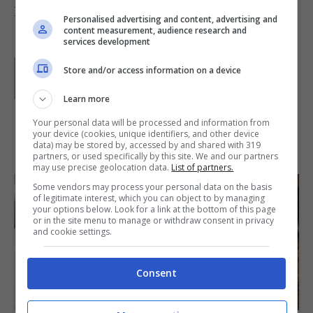
Foto di
Belinda // Alchemy
Personalised advertising and content, advertising and
content measurement, audience research and
services development
Parole di
Paoletta
Store and/or access information on a device
Paoletta è stata collaboratrice di Buttalapasta dal 2008
al 2011, spaziando tra tutte le tipologie di ricette, dai
Learn more
primi ai contorni, dai secondi ai dolci.
Your personal data will be processed and information from
your device (cookies, unique identifiers, and other device
IN PRIMO PIANO
data) may be stored by, accessed by and shared with 319
partners, or used specifically by this site. We and our partners
may use precise geolocation data.
List of partners.
Some vendors may process your personal data on the basis
of legitimate interest, which you can object to by managing
your options below. Look for a link at the bottom of this page
or in the site menu to manage or withdraw consent in privacy
and cookie settings.
Consent
SECONDI PIATTI