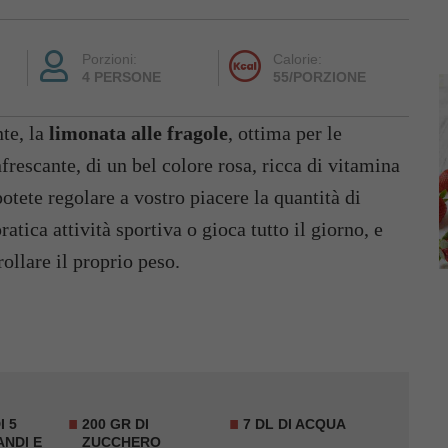
Porzioni:
Calorie:
4 PERSONE
55/PORZIONE
nte, la
limonata alle fragole
, ottima per le
frescante, di un bel colore rosa, ricca di vitamina
otete regolare a vostro piacere la quantità di
tica attività sportiva o gioca tutto il giorno, e
ollare il proprio peso.
I 5
200 GR DI
7 DL DI ACQUA
ANDI E
ZUCCHERO