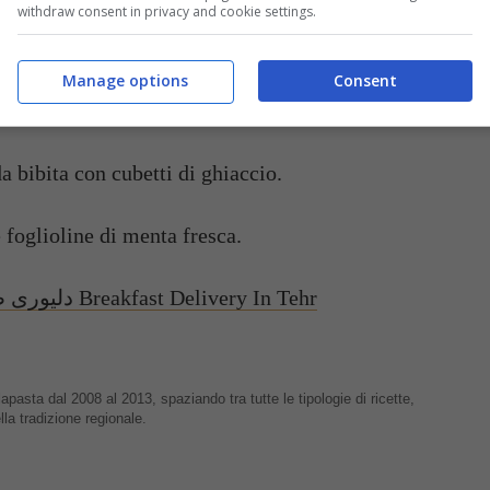
agole
con il rimanente succo di limone, lo
withdraw consent in privacy and cookie settings.
uando lo zucchero sarà perfettamente sciolto.
Manage options
Consent
ve altro zucchero.
da bibita con cubetti di ghiaccio.
 foglioline di menta fresca.
Nimroo – دلیوری صبحانه در تهران Breakfast Delivery In Tehr
apasta dal 2008 al 2013, spaziando tra tutte le tipologie di ricette,
lla tradizione regionale.