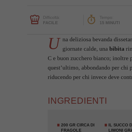
Difficoltà:
Tempo:
FACILE
15 MINUTI
U
na deliziosa bevanda disseta
giornate calde, una
bibita
rin
C e buon zucchero bianco; inoltre p
quest’ultimo, abbondando per chi pra
riducendo per chi invece deve contr
INGREDIENTI
200 GR CIRCA DI
IL SUCCO D
FRAGOLE
LIMONI GR