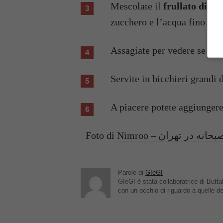
Mescolate il
frullato di fr
zucchero e l’acqua fino a q
Assagiate per vedere se ser
Servite in bicchieri grandi 
A piacere potete aggiungere
Foto di
Parole di
GIeGI
GIeGI è stata collaboratrice di Buttal
con un occhio di riguardo a quelle de