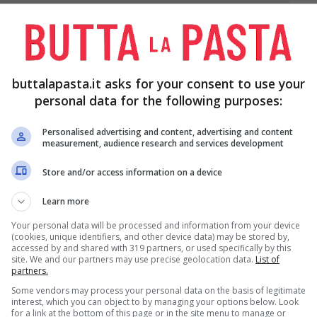
buttalapasta.it asks for your consent to use your
personal data for the following purposes:
Personalised advertising and content, advertising and content
measurement, audience research and services development
Store and/or access information on a device
agliatele a pezzi e frullatele con un po’ di succo di
Learn more
Your personal data will be processed and information from your device
(cookies, unique identifiers, and other device data) may be stored by,
accessed by and shared with 319 partners, or used specifically by this
site. We and our partners may use precise geolocation data.
List of
so un passino fine per eliminare i semini delle
partners.
Some vendors may process your personal data on the basis of legitimate
interest, which you can object to by managing your options below. Look
for a link at the bottom of this page or in the site menu to manage or