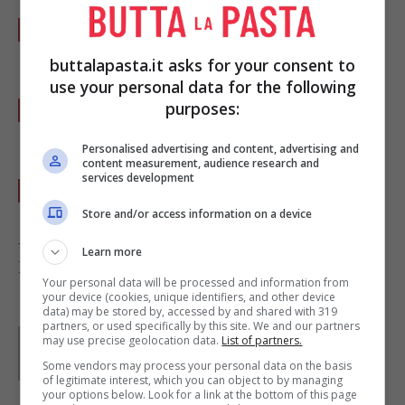
Mescolate il rum a 125 ml di acqua e
aggiungete lentamente alla crema.
buttalapasta.it asks for your consent to
use your personal data for the following
Dividete la macedonia di frutta in coppette e
purposes:
versatevi sopra la salsa di rum.
Personalised advertising and content, advertising and
content measurement, audience research and
services development
Servite subito.
Store and/or access information on a device
A piacere potete aggiungere foglioline di menta.
Learn more
Foto di
Kris Jacobs
Your personal data will be processed and information from
your device (cookies, unique identifiers, and other device
data) may be stored by, accessed by and shared with 319
partners, or used specifically by this site. We and our partners
Parole di
Deborah Di Lucia
may use precise geolocation data.
List of partners.
Some vendors may process your personal data on the basis
of legitimate interest, which you can object to by managing
your options below. Look for a link at the bottom of this page