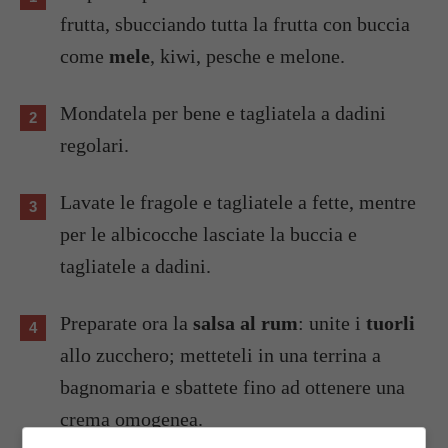
frutta, sbucciando tutta la frutta con buccia
come
mele
, kiwi, pesche e melone.
Mondatela per bene e tagliatela a dadini
regolari.
Lavate le fragole e tagliatele a fette, mentre
per le albicocche lasciate la buccia e
tagliatele a dadini.
Preparate ora la
salsa al rum
: unite i
tuorli
allo zucchero; metteteli in una terrina a
bagnomaria e sbattete fino ad ottenere una
crema omogenea.