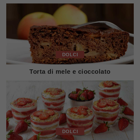
DOLCI
Torta di mele e cioccolato
DOLCI