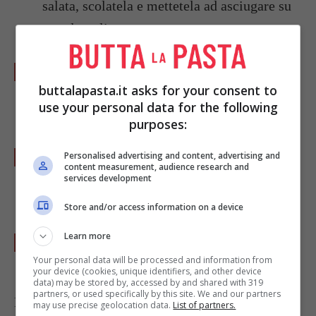
salata, scolatela e mettetela ad asciugare su
un telo pulito.
Mettete la pasta a strati in una teglia da
buttalapasta.it asks for your consent to
forno, alternandola con la
crema di
use your personal data for the following
asparagi
e i fiori di zucca.
purposes:
Completate l’ultimo strato con del
Personalised advertising and content, advertising and
content measurement, audience research and
parmigiano grattugiato e qualche fiocchetto
services development
di burro.
Store and/or access information on a device
Learn more
Passate sotto al grill per 5 minuti e servite
Your personal data will be processed and information from
subito.
your device (cookies, unique identifiers, and other device
data) may be stored by, accessed by and shared with 319
partners, or used specifically by this site. We and our partners
Foto di
Chiara Regazzini
may use precise geolocation data.
List of partners.