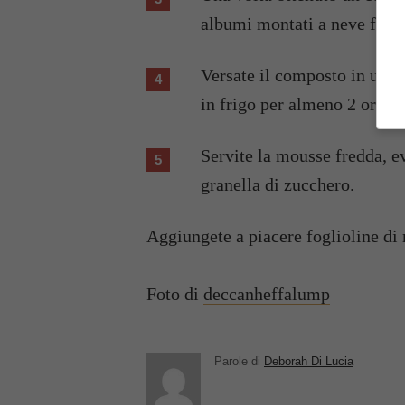
albumi montati a neve ferm
Versate il composto in uno 
in frigo per almeno 2 ore pe
Servite la mousse fredda, e
granella di zucchero.
Aggiungete a piacere foglioline di
Foto di
deccanheffalump
Parole di
Deborah Di Lucia