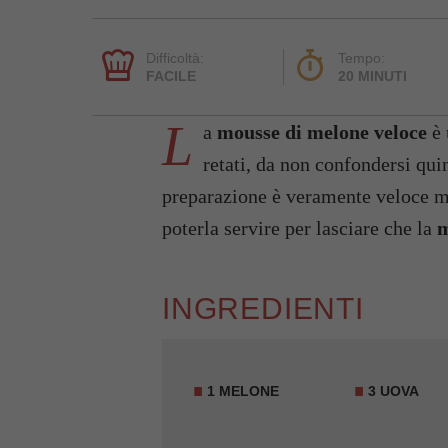
Difficoltà:
Tempo:
FACILE
20 MINUTI
L
a
mousse di melone veloce
è 
retati, da non confondersi qu
preparazione è veramente veloce me
poterla servire per lasciare che la
m
INGREDIENTI
1 MELONE
3 UOVA