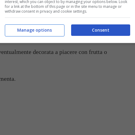
interest, which you can object to by managing your options below. Look
for a link at the bottom of this page or in the site menu to manage or
a.
withdraw consent in privacy and cookie settings.
stampo circolare (o in coppette singole) e mettete
Manage options
Consent
r lasciare consolidare.
ventualmente decorata a piacere con frutta o
 menta.