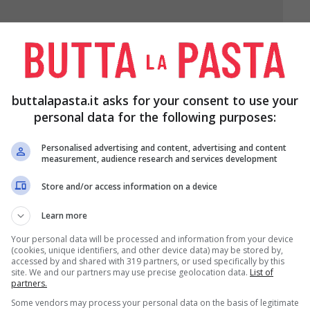
buttalapasta.it asks for your consent to use your
personal data for the following purposes:
Personalised advertising and content, advertising and content
measurement, audience research and services development
l melone dopo aver eliminato la parte filamentosa e
Store and/or access information on a device
Learn more
Your personal data will be processed and information from your device
ucchero, i tuorli e la gelatina precedentemente
(cookies, unique identifiers, and other device data) may be stored by,
accessed by and shared with 319 partners, or used specifically by this
site. We and our partners may use precise geolocation data.
List of
partners.
Some vendors may process your personal data on the basis of legitimate
osto omogeneo incorporatevi delicatamente gli