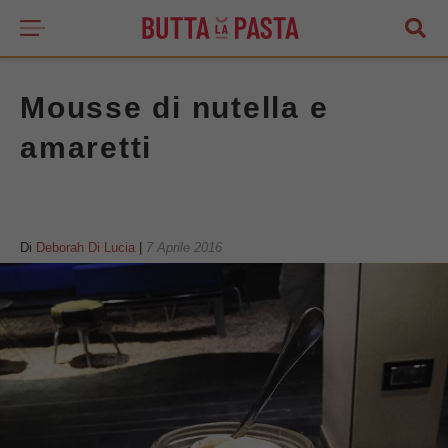
Mousse di nutella e
amaretti
Di
Deborah Di Lucia
|
7 Aprile 2016