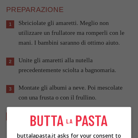
PREPARAZIONE
Sbriciolate gli amaretti. Meglio non
utilizzare un frullatore ma romperli con le
mani. I bambini saranno di ottimo aiuto.
Unite gli amaretti alla nutella
precedentemente sciolta a bagnomaria.
Montate gli albumi a neve. Poi mescolate
con una frusta o con il frullino.
Versate in 6 coppe e lasciate in frigorifero
per almeno due ore prima di servire.
buttalapasta.it asks for your consent to