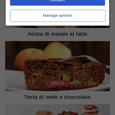
Manage options
SECONDI PIATTI
Arista di maiale al latte
DOLCI
Torta di mele e cioccolato