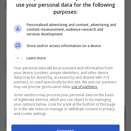
Servite le mousse ricoperta di panna
use your personal data for the following
purposes:
montata, accompagnando a biscotti wafer o
amaretti.
Personalised advertising and content, advertising and
content measurement, audience research and
services development
Foto di
Sumeet Mulani
Store and/or access information on a device
Learn more
Parole di
Deborah Di Lucia
Your personal data will be processed and information from
your device (cookies, unique identifiers, and other device
data) may be stored by, accessed by and shared with 319
partners, or used specifically by this site. We and our partners
may use precise geolocation data.
List of partners.
IN PRIMO PIANO
Some vendors may process your personal data on the basis
of legitimate interest, which you can object to by managing
your options below. Look for a link at the bottom of this page
or in the site menu to manage or withdraw consent in privacy
and cookie settings.
Consent