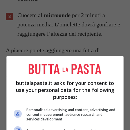
Cuocete al
microonde
per 2 minuti a
potenza media. L’omelette dovrà gonfiare e
raggiungere l’altezza del recipiente.
A piacere potete aggiungere una fetta di
prosciutto cotto.
Foto di
Avra Sengupta
buttalapasta.it asks for your consent to
use your personal data for the following
purposes:
Parole di
GIeGI
GIeGI è stata collaboratrice di Buttalapasta dal 2008 al
Personalised advertising and content, advertising and
2013, spaziando tra tutte le tipologie di ricette, con un
content measurement, audience research and
occhio di riguardo a quelle della tradizione regionale.
services development