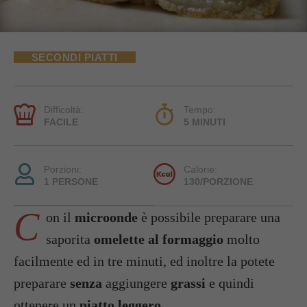
SECONDI PIATTI
Difficoltà:
Tempo:
FACILE
5 MINUTI
Porzioni:
Calorie:
1 PERSONE
130/PORZIONE
C
on il
microonde
è possibile preparare una
saporita
omelette al formaggio
molto
facilmente ed in tre minuti, ed inoltre la potete
preparare
senza
aggiungere
grassi
e quindi
ottenere un
piatto leggero
.