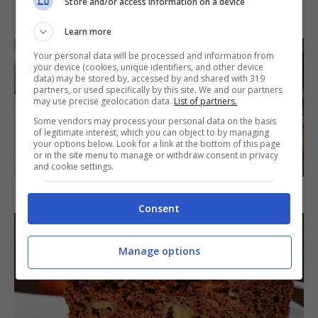
Store and/or access information on a device
IN PRIMO PIANO
Learn more
Your personal data will be processed and information from
your device (cookies, unique identifiers, and other device
data) may be stored by, accessed by and shared with 319
partners, or used specifically by this site. We and our partners
may use precise geolocation data.
List of partners.
Some vendors may process your personal data on the basis
of legitimate interest, which you can object to by managing
your options below. Look for a link at the bottom of this page
SECONDI PIATTI
or in the site menu to manage or withdraw consent in privacy
and cookie settings.
Arista di maiale al latte
Consent
Manage options