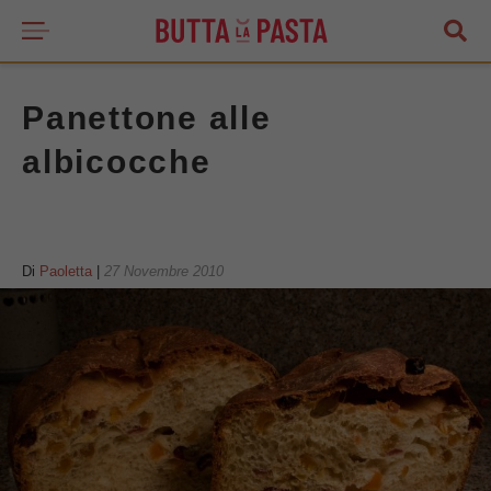
Panettone alle
albicocche
Di
Paoletta
|
27 Novembre 2010