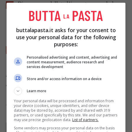
Di nuovo modellate l’impasto secondo la
tradizionale forma di
panettone
, quindi
mettetelo nello stampo apposito e lasciate
buttalapasta.it asks for your consent to
lievitare per 14 ore.
use your personal data for the following
purposes:
Spennellate poi la superificie con un tuorlo
Personalised advertising and content, advertising and
sbattuto e fate cuocere per 40 minuti a 180°.
content measurement, audience research and
services development
al posto dell'uovo, usate della marmellata di
Store and/or access information on a device
albicocche per spennellare la superficie
Learn more
Your personal data will be processed and information from
Foto da
Mitch Gordon
your device (cookies, unique identifiers, and other device
data) may be stored by, accessed by and shared with 319
partners, or used specifically by this site. We and our partners
may use precise geolocation data.
List of partners.
Parole di
Paoletta
Some vendors may process your personal data on the basis
Paoletta è stata collaboratrice di Buttalapasta dal 2008