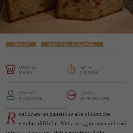
DOLCI
RICETTE DI NATALE
Difficoltà:
Tempo:
MEDIA
1 GIORNI
Porzioni:
Calorie:
8 PERSONE
330/PORZIONE
R
ealizzare un
panettone
alle albicocche
sembra difficile. Nella maggioranza dei casi
infatti il panettone,
dolce natalizio
della