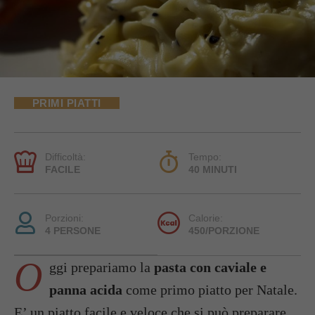
PRIMI PIATTI
Difficoltà:
Tempo:
FACILE
40 MINUTI
Porzioni:
Calorie:
4 PERSONE
450/PORZIONE
O
ggi prepariamo la
pasta con caviale e
panna acida
come primo piatto per Natale.
E’ un piatto facile e veloce che si può preparare