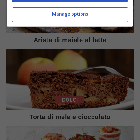
Manage options
SECONDI PIATTI
Arista di maiale al latte
DOLCI
Torta di mele e cioccolato