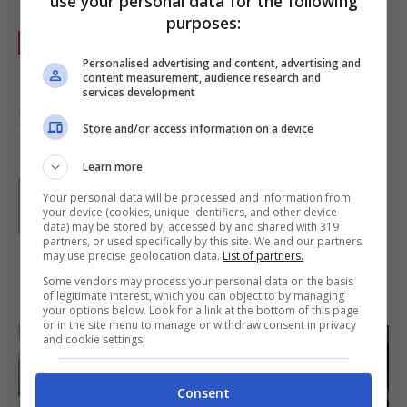
use your personal data for the following
purposes:
Mettete in fondine individuali e cospargete
Personalised advertising and content, advertising and
con il resto del caviale
content measurement, audience research and
services development
Foto di
sheilaz413
Store and/or access information on a device
Learn more
Parole di
Deborah Di Lucia
Your personal data will be processed and information from
your device (cookies, unique identifiers, and other device
data) may be stored by, accessed by and shared with 319
partners, or used specifically by this site. We and our partners
may use precise geolocation data.
List of partners.
Some vendors may process your personal data on the basis
IN PRIMO PIANO
of legitimate interest, which you can object to by managing
your options below. Look for a link at the bottom of this page
or in the site menu to manage or withdraw consent in privacy
and cookie settings.
Consent