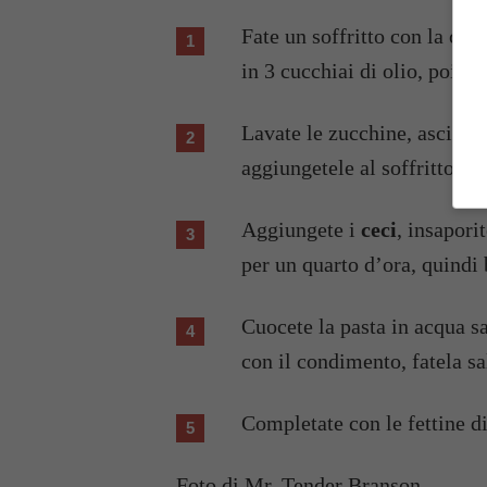
Fate un soffritto con la caro
in 3 cucchiai di olio, poi ba
Lavate le zucchine, asciugat
aggiungetele al soffritto.
Aggiungete i
ceci
, insapori
per un quarto d’ora, quindi
Cuocete la pasta in acqua sa
con il condimento, fatela sa
Completate con le fettine d
Foto di
Mr. Tender Branson