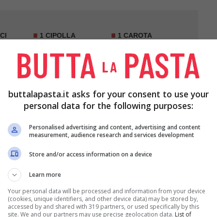
CI
1 CIPOLLA
1
CAROTA
E
ORIGANO
BRODO VEGETALE
buttalapasta.it asks for your consent to use your
CHIERE
LARDO A FETTINE
ANCO
SOTTILI
personal data for the following purposes:
Personalised advertising and content, advertising and content
measurement, audience research and services development
Store and/or access information on a device
Learn more
Your personal data will be processed and information from your device
(cookies, unique identifiers, and other device data) may be stored by,
accessed by and shared with 319 partners, or used specifically by this
site. We and our partners may use precise geolocation data.
List of