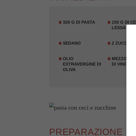
320 G DI
PASTA
150 G DI CE
LESSATI
SEDANO
2
ZUCCHIN
OLIO
MEZZO BIC
EXTRAVERGINE DI
DI VINO BI
OLIVA
PREPARAZIONE